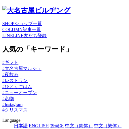
SHOP
ショップ一覧
COLUMN
記事一覧
LINE
LINE友だち登録
人気の「キーワード」
#ギフト
#大名古屋マルシェ
#夜飲み
#レストラン
#ひとりごはん
#ニューオープン
#名物
#Instagram
#クリスマス
Language
日本語
ENGLISH
한국어
中文（简体）
中文（繁体）