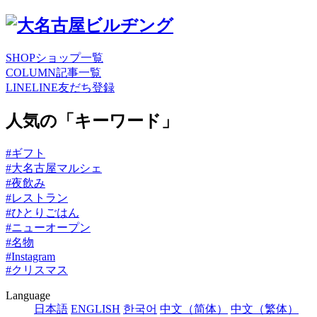
SHOP
ショップ一覧
COLUMN
記事一覧
LINE
LINE友だち登録
人気の「キーワード」
#ギフト
#大名古屋マルシェ
#夜飲み
#レストラン
#ひとりごはん
#ニューオープン
#名物
#Instagram
#クリスマス
Language
日本語
ENGLISH
한국어
中文（简体）
中文（繁体）