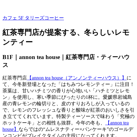
カフェ 5F
タリーズコーヒー
紅茶専門店が提案する、冬らしいレモ
ンティー
B1F｜annon tea house｜紅茶専門店・ティーハウ
ス
紅茶専門店
【annon tea house（アンノンティーハウス）】
に
て、今冬新登場となった「はちみつレモンティー」に注目！
茶葉は、甘いハチミツの香りが心地いい「ハチミツとレモ
ン」を使用し、寒い季節にぴったりの1杯に。愛媛県岩城島
産の青レモンの輪切りと、皮のすりおろしが入っているの
で、レモンのフレッシュな香りと酸味が紅茶のおいしさを引
き立ててくれています。特製ティーソースで味わう「究極の
ホットケーキ」との相性も抜群。今年の冬も、
【annon tea
house】
ならではの“ムレスナティー×パンケーキ”のゴールデ
ンコンビがブレイクタイムの主役になってくれます。