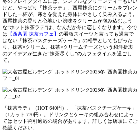
冬のブレイクタイムには、シンプルなグリーンティーもいい
けど、やっぱり「抹茶ラテ」。西尾抹茶にクリームをブレン
ドした一杯が、寒さを覚えた身体にやさしく染み入るよう。
西尾抹茶の香りと心地いい渋味をクリームが包み込むよう
な“ホット抹茶ラテ”は、なんだか冬に恋しくなります。今で
は
【西条園 抹茶カフェ】
の看板スイーツと言っても過言で
はない「抹茶バスクチーズケーキ」の相手としてもぴった
り。抹茶×クリーム、抹茶×クリームチーズという和洋折衷
のアイデアが生きた“抹茶尽くし”のカフェタイムを過ごし
て。
「抹茶ラテ」（HOT 640円）、「抹茶バスクチーズケーキ」
（1カット 770円）。ドリンクとケーキの組み合わせによっ
てはセット割引適応の場合があります。詳しくは店頭にてご
確認ください。