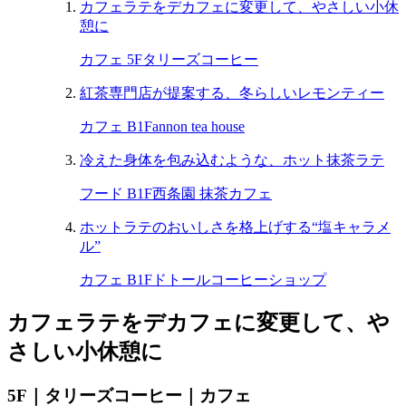
カフェラテをデカフェに変更して、やさしい小休
憩に
カフェ 5F
タリーズコーヒー
紅茶専門店が提案する、冬らしいレモンティー
カフェ B1F
annon tea house
冷えた身体を包み込むような、ホット抹茶ラテ
フード B1F
西条園 抹茶カフェ
ホットラテのおいしさを格上げする“塩キャラメ
ル”
カフェ B1F
ドトールコーヒーショップ
カフェラテをデカフェに変更して、や
さしい小休憩に
5F｜タリーズコーヒー｜カフェ