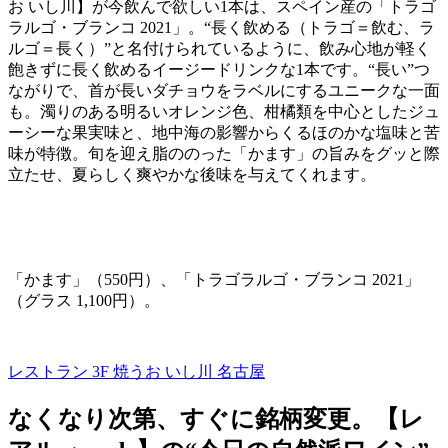
お いし川】が今飲んで欲しい
1
本は、スペイン産の「トラゴ
ラルゴ・ブランコ
2021
」。“長く飲める（トラゴ＝飲む、ラ
ルゴ＝長く）”と名付けられているように、飲み心地が軽く
飽きずに長く飲めるイージードリンクな
1
本です。“長い”つ
ながりで、首が長いダチョウをラベルにするユニークな一面
も。濁りのある明るいオレンジ色、柑橘類を中心としたジュ
ーシーな果実味と、地中海の影響からくるほのかな塩味と苦
味が特徴。旬を迎え脂ののった「かます」の旨みをグッと際
立たせ、夏らしく爽やかな後味を与えてくれます。
「かます」（
550
円）、「トラゴラルゴ・ブランコ
2021
」
（グラス
1,100
円）。
レストラン 3F
焼うお いし川 名古屋
なくなり次第、すぐに銘柄変更。【レ