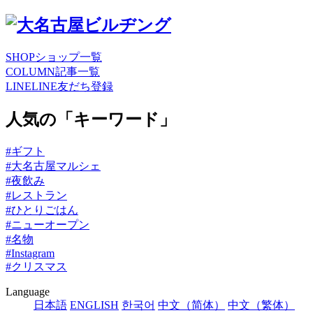
SHOP
ショップ一覧
COLUMN
記事一覧
LINE
LINE友だち登録
人気の「キーワード」
#ギフト
#大名古屋マルシェ
#夜飲み
#レストラン
#ひとりごはん
#ニューオープン
#名物
#Instagram
#クリスマス
Language
日本語
ENGLISH
한국어
中文（简体）
中文（繁体）