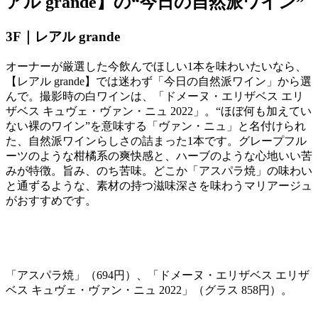
アル grande】の“今日の自然派ワイン”
3F｜レアル
grande
オーナーが厳選した今飲んでほしい
1
本を味わいたいなら、
【レアル
grande
】では迷わず「今日の自然派ワイン」から選
んで。撮影時の白ワインは、「ドメーヌ・エリザベス エリ
ザベス キュヴェ・ヴァン・ニュ
2022
」。“ほぼ何も加えてい
ない裸のワイン”を意味する「ヴァン・ニュ」と名付けられ
た、自然派ワインらしさの詰まった
1
本です。グレープフル
ーツのような柑橘系の爽快感と、ハーブのような心地いい苦
みが特徴。旨み、のち苦味。どこか「アスパラ焼」の味わい
と通ずるような、素材の持つ滋味深さを味わうマリアージュ
がおすすめです。
「アスパラ焼」（
694
円）、「ドメーヌ・エリザベス エリザ
ベス キュヴェ・ヴァン・ニュ
2022
」（グラス
858
円）。