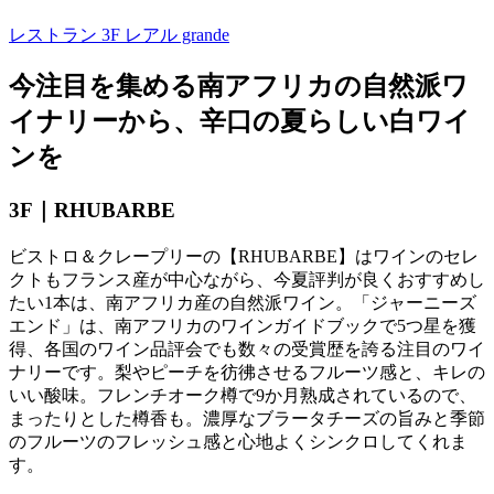
レストラン 3F
レアル grande
今注目を集める南アフリカの自然派ワ
イナリーから、辛口の夏らしい白ワイ
ンを
3F｜
RHUBARBE
ビストロ＆クレープリーの【
RHUBARBE
】はワインのセレ
クトもフランス産が中心ながら、今夏評判が良くおすすめし
たい
1
本は、南アフリカ産の自然派ワイン。「ジャーニーズ
エンド」は、南アフリカのワインガイドブックで
5
つ星を獲
得、各国のワイン品評会でも数々の受賞歴を誇る注目のワイ
ナリーです。梨やピーチを彷彿させるフルーツ感と、キレの
いい酸味。フレンチオーク樽で
9
か月熟成されているので、
まったりとした樽香も。濃厚なブラータチーズの旨みと季節
のフルーツのフレッシュ感と心地よくシンクロしてくれま
す。