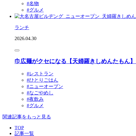
#名物
#グルメ
ランチ
2026.04.30
巾広麺がクセになる【天婦羅きしめんたもん】
#レストラン
#ひとりごはん
#ニューオープン
#なごやめし
#夜飲み
#グルメ
関連記事をもっと見る
TOP
記事一覧