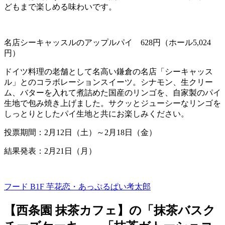
どもまで楽しめる味わいです。
名店シーキャッスルのアップルパイ
628
円（ホール
5,024
円）
ドイツ料理の老舗として名高い鎌倉の名店「シーキャッス
ル」とのコラボレーションスイーツ。シナモン、生クリー
ム、バターを入れて煮詰めた国産のリンゴを、自家製のパイ
生地で包み焼き上げました。サクッとジューシーなリンゴを
しっとりとしたパイ生地と共にお楽しみください。
投票期間：
2
月
12
日（土）～
2
月
18
日（金）
結果発表：2月21日（月）
フード B1F
芋花恋・あっぷるぱい考太郎
【西条園 抹茶カフェ】の「抹茶バスク