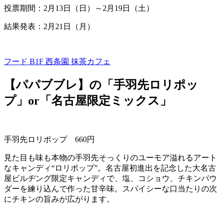
投票期間：
2
月
13
日（日）～
2
月
19
日（土）
結果発表：2月21日（月）
フード B1F
西条園 抹茶カフェ
【パパブブレ】の「手羽先ロリポッ
プ」or「名古屋限定ミックス」
手羽先ロリポップ
660
円
見た目も味も本物の手羽先そっくりのユーモア溢れるアート
なキャンディ“ロリポップ”。名古屋初進出を記念した大名古
屋ビルヂング限定キャンディで、塩、コショウ、チキンパウ
ダーを練り込んで作った甘辛味。スパイシーな口当たりの次
にチキンの旨みが広がります。