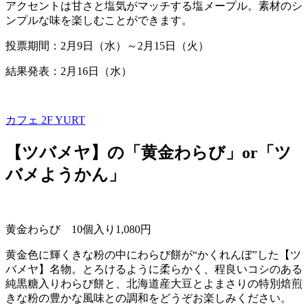
アクセントは甘さと塩気がマッチする塩メープル。素材のシ
ンプルな味を楽しむことができます。
投票期間：
2
月
9
日（水）～
2
月
15
日（火）
結果発表：2月16日（水）
カフェ 2F
YURT
【ツバメヤ】の「黄金わらび」or「ツ
バメようかん」
黄金わらび
10
個入り
1,080
円
黄金色に輝くきな粉の中にわらび餅が“かくれんぼ”した【ツ
バメヤ】名物。とろけるように柔らかく、程良いコシのある
純黒糖入りわらび餅と、北海道産大豆とよまさりの特別焙煎
きな粉の豊かな風味との調和をどうぞお楽しみください。