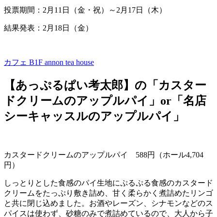
投票期間：
2
月
11
日（金・祝）～
2
月
17
日（木）
結果発表：2月18日（金）
カフェ B1F
annon tea house
【あっぷるぱい考太郎】の「カスター
ドクリームのアップルパイ」or「名店
シーキャッスルのアップルパイ」
カスタードクリームのアップルパイ
588
円（ホール
4,704
円）
しっとりとした食感のパイ生地にぷるぷる食感のカスタード
クリームをたっぷり敷き詰め、甘く柔らかく煮詰めたリンゴ
と共に閉じ込めました。お酒やレーズン、シナモンなどのス
パイスは使わず、砂糖のみで煮詰めているので、大人から子