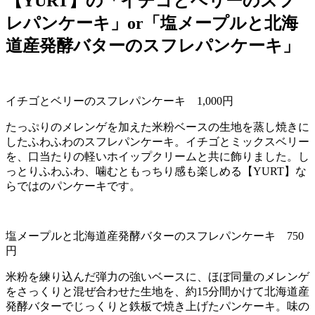
【YURT】の「イチゴとベリーのスフ
レパンケーキ」or「塩メープルと北海
道産発酵バターのスフレパンケーキ」
イチゴとベリーのスフレパンケーキ
1,000
円
たっぷりのメレンゲを加えた米粉ベースの生地を蒸し焼きに
したふわふわのスフレパンケーキ。イチゴとミックスベリー
を、口当たりの軽いホイップクリームと共に飾りました。し
っとりふわふわ、噛むともっちり感も楽しめる【
YURT
】な
らではのパンケーキです。
塩メープルと北海道産発酵バターのスフレパンケーキ
750
円
米粉を練り込んだ弾力の強いベースに、ほぼ同量のメレンゲ
をさっくりと混ぜ合わせた生地を、約
15
分間かけて北海道産
発酵バターでじっくりと鉄板で焼き上げたパンケーキ。味の