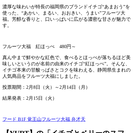
濃厚な味わいが特長の福岡県のブランドイチゴ“あまおう”を
使った、“あかい、まるい、おおきい、うまい”フルーツ大
福。芳醇な香りと、口いっぱいに広がる濃密な甘さが魅力で
す。
フルーツ大福 紅ほっぺ
480
円～
真ん中まで鮮やかな紅色で、食べるとほっぺが落ちるほど美
味しいというのが名前の由来のイチゴ“紅ほっぺ”。そんな、
イチゴ本来の甘酸っぱさとコクを味わえる、静岡県生まれの
人気商品をフルーツ大福にしました。
投票期間：
2
月
8
日（火）～
2
月
14
日（月）
結果発表：2月15日（火）
フード B1F
覚王山フルーツ大福 弁才天