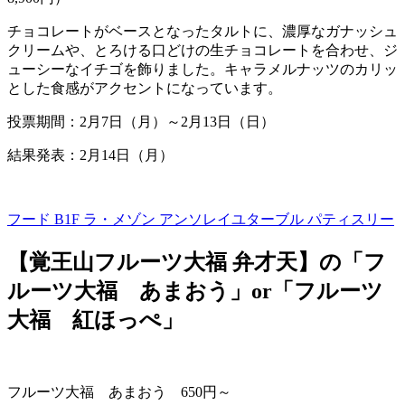
チョコレートがベースとなったタルトに、濃厚なガナッシュ
クリームや、とろける口どけの生チョコレートを合わせ、ジ
ューシーなイチゴを飾りました。キャラメルナッツのカリッ
とした食感がアクセントになっています。
投票期間：
2
月
7
日（月）～
2
月
13
日（日）
結果発表：2月14日（月）
フード B1F
ラ・メゾン アンソレイユターブル パティスリー
【覚王山フルーツ大福 弁才天】の「フ
ルーツ大福 あまおう」or「フルーツ
大福 紅ほっぺ」
フルーツ大福 あまおう
650
円～