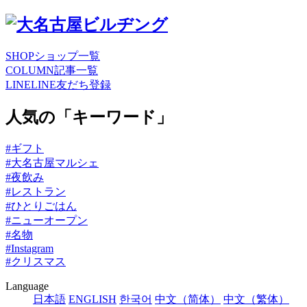
SHOP
ショップ一覧
COLUMN
記事一覧
LINE
LINE友だち登録
人気の「キーワード」
#ギフト
#大名古屋マルシェ
#夜飲み
#レストラン
#ひとりごはん
#ニューオープン
#名物
#Instagram
#クリスマス
Language
日本語
ENGLISH
한국어
中文（简体）
中文（繁体）