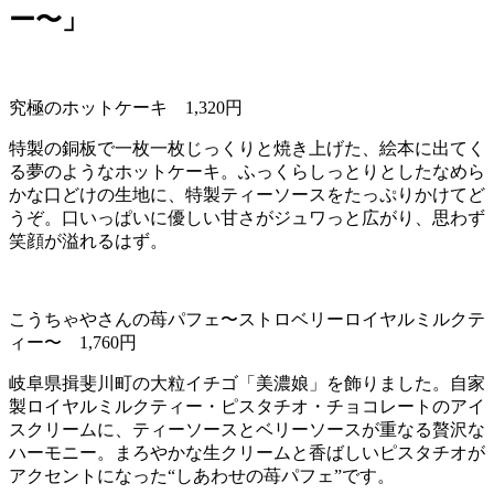
ー〜」
究極のホットケーキ
1,320
円
特製の銅板で一枚一枚じっくりと焼き上げた、絵本に出てく
る夢のようなホットケーキ。ふっくらしっとりとしたなめら
かな口どけの生地に、特製ティーソースをたっぷりかけてど
うぞ。口いっぱいに優しい甘さがジュワっと広がり、思わず
笑顔が溢れるはず。
こうちゃやさんの苺パフェ〜ストロベリーロイヤルミルクテ
ィー〜
1,760
円
岐阜県揖斐川町の大粒イチゴ「美濃娘」を飾りました。自家
製ロイヤルミルクティー・ピスタチオ・チョコレートのアイ
スクリームに、ティーソースとベリーソースが重なる贅沢な
ハーモニー。まろやかな生クリームと香ばしいピスタチオが
アクセントになった“しあわせの苺パフェ”です。