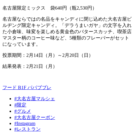
名古屋限定ミックス 袋
640
円（瓶
2,530
円）
名古屋ならではの名品をキャンディに閉じ込めた大名古屋ビ
ルヂング限定キャンディ。「デラうまいガヤ」の文字を入れ
た小倉味、味変を楽しめる黄金色のバタースカッチ、喫茶店
マスター柄のコーヒー味など、
5
種類のフレーバーがセット
になっています。
投票期間：
2
月
14
日（月）～
2
月
20
日（日）
結果発表：2月21日（月）
フード B1F
パパブブレ
#大名古屋マルシェ
#限定
#グルメ
#大名古屋クーポン
#Instagram
#レストラン