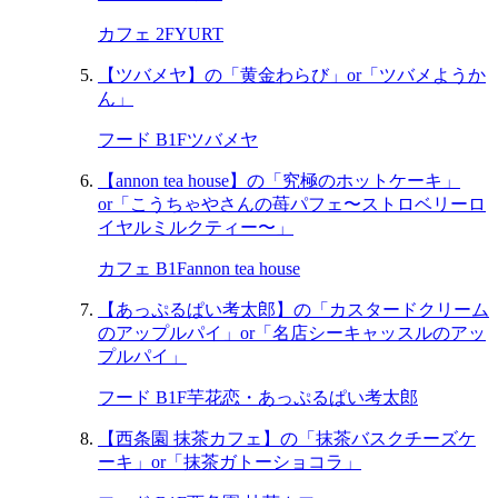
カフェ 2F
YURT
【ツバメヤ】の「黄金わらび」or「ツバメようか
ん」
フード B1F
ツバメヤ
【annon tea house】の「究極のホットケーキ」
or「こうちゃやさんの苺パフェ〜ストロベリーロ
イヤルミルクティー〜」
カフェ B1F
annon tea house
【あっぷるぱい考太郎】の「カスタードクリーム
のアップルパイ」or「名店シーキャッスルのアッ
プルパイ」
フード B1F
芋花恋・あっぷるぱい考太郎
【西条園 抹茶カフェ】の「抹茶バスクチーズケ
ーキ」or「抹茶ガトーショコラ」