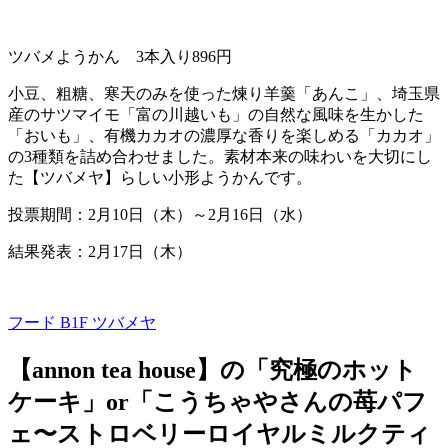
ツバメようかん
3
本入り
896
円
小豆、粗糖、寒天のみを使った煉り羊羹「あんこ」、埼玉県
産のサツマイモ「富の川越いも」の自然な風味を生かした
「おいも」、有機カカオの濃厚な香りを楽しめる「カカオ」
の
3
種類を詰め合わせました。素材本来の味わいを大切にし
た【ツバメヤ】らしい小形ようかんです。
投票期間：
2
月
10
日（木）～
2
月
16
日（水）
結果発表：2月17日（木）
フード B1F
ツバメヤ
【annon tea house】の「究極のホット
ケーキ」or「こうちゃやさんの苺パフ
ェ〜ストロベリーロイヤルミルクティ