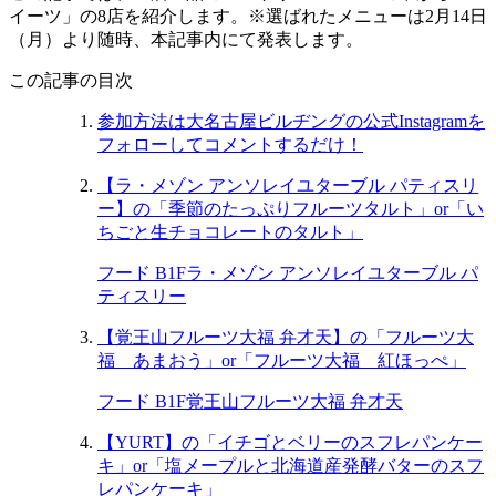
イーツ」の8店を紹介します。※選ばれたメニューは2月14日
（月）より随時、本記事内にて発表します。
この記事の目次
参加方法は大名古屋ビルヂングの公式Instagramを
フォローしてコメントするだけ！
【ラ・メゾン アンソレイユターブル パティスリ
ー】の「季節のたっぷりフルーツタルト」or「い
ちごと生チョコレートのタルト」
フード B1F
ラ・メゾン アンソレイユターブル パ
ティスリー
【覚王山フルーツ大福 弁才天】の「フルーツ大
福 あまおう」or「フルーツ大福 紅ほっぺ」
フード B1F
覚王山フルーツ大福 弁才天
【YURT】の「イチゴとベリーのスフレパンケー
キ」or「塩メープルと北海道産発酵バターのスフ
レパンケーキ」