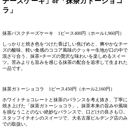
チーズケーキ」or「抹茶ガトーショコ
ラ」
抹茶バスクチーズケーキ
1
ピース
400
円（ホール
1,960
円）
しっかりと焼き色をつけた香ばしい焦げめと、爽やかなチー
ズの酸味、軽い食感のココア風味のクッキー生地が口の中で
混ざり合う、抹茶×チーズの贅沢な味わいを楽しめるスイー
ツ。苦みよりも旨みを感じる抹茶の配合を追求して生まれた
一品です。
抹茶ガトーショコラ
1
ピース
450
円（ホール
2,160
円）
ホワイトチョコレートと抹茶のバランスを考え抜き、丁寧に
焼き上げた「抹茶ガトーショコラ」。抹茶本来の旨みや風味
を損なうことのない絶妙なバランスで、口どけの良さも◎。
スタッフイチオシのスイーツで、大名古屋ビルヂング店のみ
での取扱い。