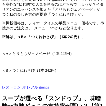
も意外な“伏兵的”な人気を誇るのはどちらでしょうか？イタ
リアンのエッセンスを加えた「とりももジェノベーゼ」か、
つくねの楽しみ方の新提案「つくねわさび」か。
※掲載価格は、ディナータイムの単品メニュー価格です。串
焼きのご注文は、
1
メニュー
2
本からとなります。
正解は、＜B＞「つくねわさび」（1本 242円）。
＜
A
＞とりももジェノベーゼ（
1
本
242
円）
＜
B
＞つくねわさび（
1
本
242
円）
レストラン 3F
レアル grande
スープが選べる「スンドゥブ」、味噌