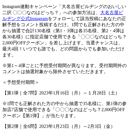
Instagram連動キャンペーン「大名古屋ビルヂングのおいしい
二択 〇〇〇なのはどっち？」への参加方法は、
大名古屋ビ
ルヂング公式
Instagram
をフォローして該当投稿にあなたの正
解予想をコメント投稿するだけ。
1
問でも正解された方の中
から抽選で合計
130
名様（第
1
・
3
弾は各
35
名様、第
2
・
4
弾は
各
30
名様）に指定店舗で使用できる「〇〇〇なのはどっち？
2,000円OFFクーポン」を差し上げます。当選チャンスは、
最大
4
回！いつでも誰でも、どの問題からでも参加いただけ
ます。
※第
1
～
4
弾ごとに予想受付期間が異なります。受付期間外の
コメントは抽選対象から除外させていただきます。
＜予想受付期間＞
【第
1
弾｜全
7
問】
2023
年
1
月
16
日（月）～１月
28
日（土）
※
1
問でも正解された方の中から抽選で
35
名様に、第
1
弾の参
加店
7
店舗で使用できる「〇〇〇なのはどっち？
2,000
円
OFF
クーポン【第
1
弾】」が当たります。
【第
2
弾｜全
6
問】
2023
年
1
月
23
日（月）～
2
月
3
日（金）