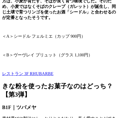
方は、小麦が育たず、そばが良く育つ環境でした。そのた
め、小麦ではなくそばのクレープ（ガレット）が誕生し、同
じ土壌で育つリンゴを使ったお酒「シードル」と合わせるの
が定番となったそうです。
＜
A
＞シードル フェルミエ（カップ
900
円）
＜
B
＞ヴーヴレイ ブリュット（グラス
1,100
円）
レストラン 3F
RHUBARBE
きな粉を使ったお菓子なのはどっち？
【第
3
弾】
B1F｜ツバメヤ