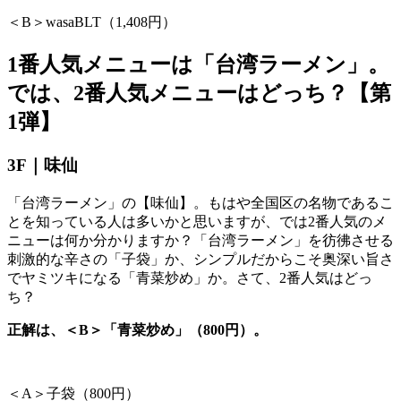
＜
B
＞
wasaBLT
（
1,408
円）
1番人気メニューは「台湾ラーメン」。
では、
2
番人気メニューはどっち？【第
1
弾】
3F｜味仙
「台湾ラーメン」の【味仙】。もはや全国区の名物であるこ
とを知っている人は多いかと思いますが、では
2
番人気のメ
ニューは何か分かりますか？「台湾ラーメン」を彷彿させる
刺激的な辛さの「子袋」か、シンプルだからこそ奥深い旨さ
でヤミツキになる「青菜炒め」か。さて、
2
番人気はどっ
ち？
正解は、＜B＞「青菜炒め」（800円）。
＜
A
＞子袋（
800
円）