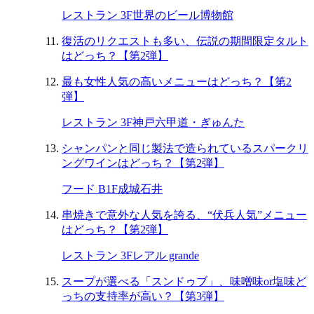
レストラン 3F
世界のビール博物館
復活のリクエストも多い、伝説の期間限定タルト
はどっち？【第2弾】
最も女性人気の高いメニューはどっち？【第2
弾】
レストラン 3F
神戸六甲道・ぎゅんた
シャンパンと同じ製法で造られているスパークリ
ングワインはどっち？【第2弾】
フード B1F
成城石井
串焼きで意外な人気を誇る、“伏兵人気”メニュー
はどっち？【第2弾】
レストラン 3F
レアル grande
スープが選べる「スンドゥブ」、味噌味or塩味ど
っちの支持率が高い？【第3弾】