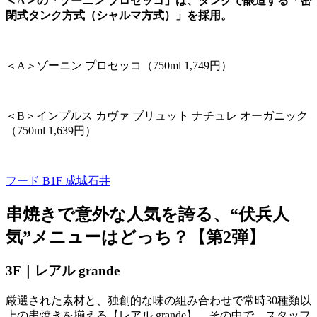
＜A＞の「ゾーニン プロセッコ」は、タンクで醸造する「密
閉式タンク方式（シャルマ方式）」を採用。
＜
A
＞ゾーニン プロセッコ（
750ml 1,749
円）
＜
B
＞インプルス カヴァ ブリュット ナチュレ オーガニック
（
750ml 1,639
円）
フード B1F
成城石井
串焼きで意外な人気を誇る、“伏兵人
気”メニューはどっち？【第
2
弾】
3F｜レアル
grande
厳選された素材と、独創的な味の組み合わせで常時
30
種類以
上の串焼きを揃える【レアル
grande
】。その中で、スタッフ