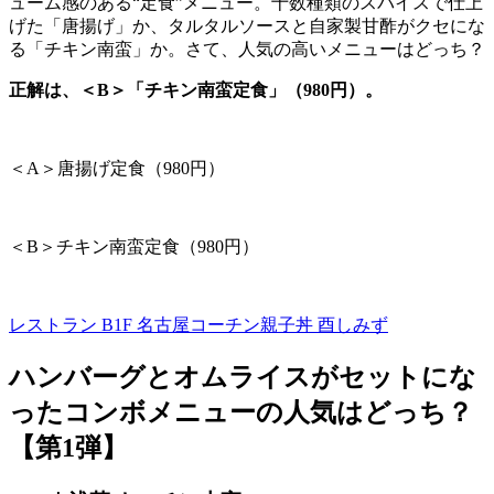
ューム感のある“定食”メニュー。十数種類のスパイスで仕上
げた「唐揚げ」か、タルタルソースと自家製甘酢がクセにな
る「チキン南蛮」か。さて、人気の高いメニューはどっち？
正解は、＜B＞「チキン南蛮定食」（980円）。
＜
A
＞唐揚げ定食（
980
円）
＜
B
＞チキン南蛮定食（
980
円）
レストラン B1F
名古屋コーチン親子丼 酉しみず
ハンバーグとオムライスがセットにな
ったコンボメニューの人気はどっち？
【第
1
弾】