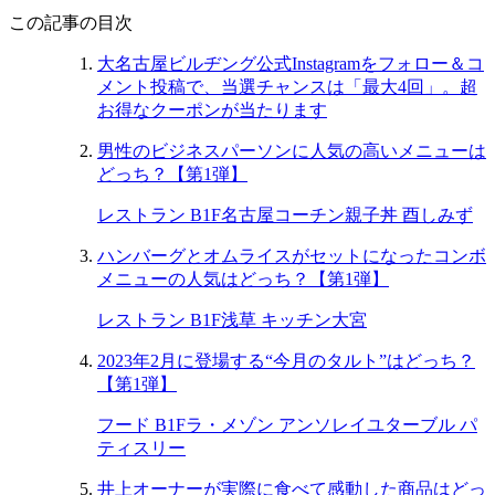
この記事の目次
大名古屋ビルヂング公式Instagramをフォロー＆コ
メント投稿で、当選チャンスは「最大4回」。超
お得なクーポンが当たります
男性のビジネスパーソンに人気の高いメニューは
どっち？【第1弾】
レストラン B1F
名古屋コーチン親子丼 酉しみず
ハンバーグとオムライスがセットになったコンボ
メニューの人気はどっち？【第1弾】
レストラン B1F
浅草 キッチン大宮
2023年2月に登場する“今月のタルト”はどっち？
【第1弾】
フード B1F
ラ・メゾン アンソレイユターブル パ
ティスリー
井上オーナーが実際に食べて感動した商品はどっ