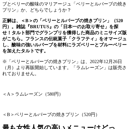
ブとベリーの酸味のマリアージュ「ベリーとルバーブの焼き
プリン」か、どちらでしょうか？
正解は、＜B＞の「ベリーとルバーブの焼きプリン」（520
円）。雑誌『BRUTUS』の「日本一のお取り寄せ」を探
せ！タルト部門でグランプリを獲得した商品のミニサイズ版
がこちら。フランスの伝統菓子「クラフティ」をオマージュ
し、酸味の強いルバーブを材料にラズベリーとブルーベリー
を加えたタルトです。
※「ベリーとルバーブの焼きプリン」は、
2022
年
12
月
26
日
（月）より再販開始しています。「ラムレーズン」は販売さ
れておりません。
＜
A
＞ラムレーズン（
580
円）
＜
B
＞ベリーとルバーブの焼きプリン（
520
円）
最も女性人気の高いメニューはどっ