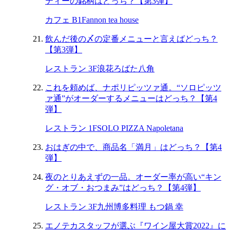
ティーの銘柄はどっち？【第3弾】
カフェ B1F
annon tea house
飲んだ後の〆の定番メニューと言えばどっち？
【第3弾】
レストラン 3F
浪花ろばた八角
これを頼めば、ナポリピッツァ通。“ソロピッツ
ァ通”がオーダーするメニューはどっち？【第4
弾】
レストラン 1F
SOLO PIZZA Napoletana
おはぎの中で、商品名「満月」はどっち？【第4
弾】
夜のとりあえずの一品。オーダー率が高い“キン
グ・オブ・おつまみ”はどっち？【第4弾】
レストラン 3F
九州博多料理 もつ鍋 幸
エノテカスタッフが選ぶ『ワイン屋大賞2022』に