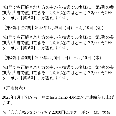
※
1
問でも正解された方の中から抽選で
30
名様に、第
2
弾の参
加店
6
店舗で使用できる「〇〇〇なのはどっち？
2,000
円
OFF
クーポン【第
2
弾】」が当たります。
【第
3
弾｜全
7
問】
2023
年
1
月
29
日（日）～
2
月
10
日（金）
※
1
問でも正解された方の中から抽選で
35
名様に、第
3
弾の参
加店
7
店舗で使用できる「〇〇〇なのはどっち？
2,000
円
OFF
クーポン【第
3
弾】」が当たります。
【第
4
弾｜全
6
問】
2023
年
2
月
5
日（日）～
2
月
16
日（木）
※
1
問でも正解された方の中から抽選で
30
名様に、第
4
弾の参
加店
6
店舗で使用できる「〇〇〇なのはどっち？
2,000
円
OFF
クーポン【第
4
弾】」が当たります。
＜抽選発表＞
2023年
1
月下旬から、順に
Instagram
の
DM
にてご連絡差し上げ
ます。
※「〇〇〇なのはどっち？2,000円OFFクーポン」は、大名