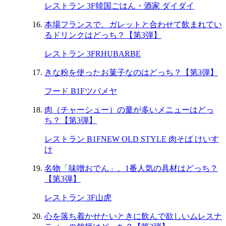
レストラン 3F
韓国ごはん・酒家 ダイダイ
本場フランスで、ガレットと合わせて飲まれてい
るドリンクはどっち？【第3弾】
レストラン 3F
RHUBARBE
きな粉を使ったお菓子なのはどっち？【第3弾】
フード B1F
ツバメヤ
肉（チャーシュー）の量が多いメニューはどっ
ち？【第3弾】
レストラン B1F
NEW OLD STYLE 肉そば けいす
け
名物「味噌おでん」。1番人気の具材はどっち？
【第3弾】
レストラン 3F
山虎
心を落ち着かせたいときに飲んで欲しいムレスナ