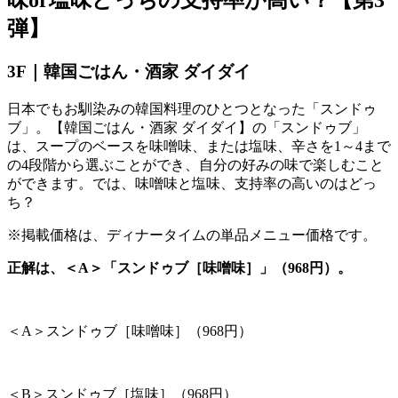
味
or
塩味どっちの支持率が高い？【第
3
弾】
3F｜韓国ごはん・酒家 ダイダイ
日本でもお馴染みの韓国料理のひとつとなった「スンドゥ
ブ」。【韓国ごはん・酒家 ダイダイ】の「スンドゥブ」
は、スープのベースを味噌味、または塩味、辛さを
1
～
4
まで
の
4
段階から選ぶことができ、自分の好みの味で楽しむこと
ができます。では、味噌味と塩味、支持率の高いのはどっ
ち？
※掲載価格は、ディナータイムの単品メニュー価格です。
正解は、＜A＞「スンドゥブ［味噌味］」（968円）。
＜
A
＞スンドゥブ［味噌味］（
968
円）
＜
B
＞スンドゥブ［塩味］（
968
円）