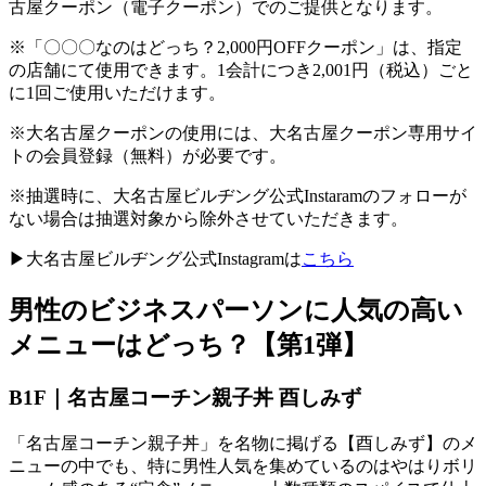
古屋クーポン（電子クーポン）でのご提供となります。
※「〇〇〇なのはどっち？2,000円OFFクーポン」は、指定
の店舗にて使用できます。
1
会計につき
2,001
円（税込）ごと
に
1
回ご使用いただけます。
※大名古屋クーポンの使用には、大名古屋クーポン専用サイ
トの会員登録（無料）が必要です。
※抽選時に、大名古屋ビルヂング公式
Instaram
のフォローが
ない場合は抽選対象から除外させていただきます。
▶大名古屋ビルヂング公式
Instagram
は
こちら
男性のビジネスパーソンに人気の高い
メニューはどっち？【第
1
弾】
B1F｜名古屋コーチン親子丼 酉しみず
「名古屋コーチン親子丼」を名物に掲げる【酉しみず】のメ
ニューの中でも、特に男性人気を集めているのはやはりボリ