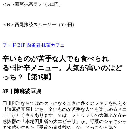
＜
A
＞西尾抹茶ラテ（
510
円）
＜
B
＞西尾抹茶スムージー（
510
円）
フード B1F
西条園 抹茶カフェ
辛いものが苦手な人でも食べられ
る“非”辛メニュー。人気が高いのはど
っち？【第
1
弾】
3F｜陳麻婆豆腐
四川料理ならではのクセになる辛さに多くのファンを抱える
【陳麻婆豆腐】にも、辛いものが苦手な人でも楽しめるメニ
ューがたくさんあります。では、プリップリの大海老が存在
感抜群の「本場四川省の大エビチリ」か、野菜のシャキシャ
キ食感が生きた「季節の青菜炒め」か、どっちが人気？