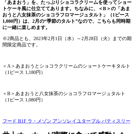
「あまおう」を、たっぷりショコラクリームを使ってショー
トケーキ風に仕立ててあります。ちなみに、＜B＞の「あま
おうと八女抹茶のショコラフロマージュタルト」（1ピース
1,080円）は、2月の“季節のタルト”なので、こちらも同時期
に一緒に楽しめます。
※
2
商品とも、
2023
年
2
月
1
日（水）～
2
月
28
日（火）までの期
間限定商品です。
＜
A
＞あまおうとショコラクリームのショートケーキタルト
（1ピース
1,180
円）
＜
B
＞あまおうと八女抹茶のショコラフロマージュタルト
（1ピース
1,080
円）
フード B1F
ラ・メゾン アンソレイユターブル パティスリー