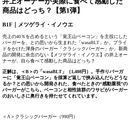
井上オーナーが実際に食べて感動した
商品はどっち？【第
1
弾】
B1F｜メツゲライ・イノウエ
売上の
40
％を占めるという「覚王山ベーコン」を主役にした
バーガーを、との思いから生まれた「
wasaBLT
」か、プライ
ドをかけた渾身のバーガー「クラシックバーガー」か。新商
品の開発に余念のない【メツゲライ・イノウエ】の井上オー
ナーが、自ら食べて感動した商品はどっち？
正解は、＜B＞の「wasaBLT」（1,408円）。手作りバーガ
ーに「覚王山ベーコン」を採算ど返しで挟み込んだらどうな
るか？との思いから開発された、食べたときの“感動重視”の
バーガーがこちら。ベーコンと相性抜群のワサビがバーガー
のおいしさに奥行きを持たせてくれています。
＜
A
＞クラシックバーガー（
990
円）