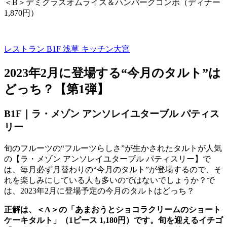
＜
B
＞デミグラスオムライス＆ハンバーグコンボ（ディナー
1,870
円）
レストラン B1F
浅草 キッチン大宮
2023年
2
月に登場する“今月のタルト”は
どっち？【第
1
弾】
B1F｜ラ・メゾン アンソレイユターブル パティス
リー
旬のフルーツの“フルーツらしさ”が生かされたタルトが人気
の【ラ・メゾン アンソレイユターブル パティスリー】で
は、毎月必ず月替わりの“今月のタルト”が登場するので、そ
れを楽しみにしている人も多いのではないでしょうか？で
は、
2023
年
2
月に登場予定の今月のタルトはどっち？
正解は、＜A＞の「あまおうとショコラクリームのショート
ケーキタルト」（1ピース 1,180円）です。旬を迎えるイチゴ