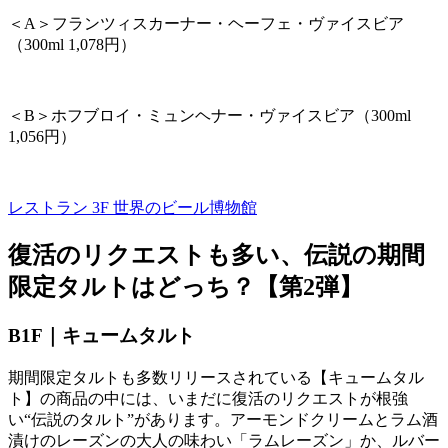
＜
A
＞フランツィスカーナー・ヘーフェ・ヴァイスビア
（
300ml 1,078
円）
＜
B
＞ホフブロイ・ミュンヘナー・ヴァイスビア（
300ml
1,056
円）
レストラン 3F
世界のビール博物館
復活のリクエストも多い、伝説の期間
限定タルトはどっち？【第
2
弾】
B1F｜キュームタルト
期間限定タルトも多数リリースされている【キュームタル
ト】の商品の中には、いまだに復活のリクエストが根強
い“伝説のタルト”があります。アーモンドクリームとラム酒
漬けのレーズンの大人の味わい「ラムレーズン」か、ルバー