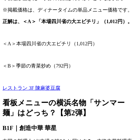
※掲載価格は、ディナータイムの単品メニュー価格です。
正解は、＜A＞「本場四川省の大エビチリ」（1,012円）。
＜
A
＞本場四川省の大エビチリ（
1,012
円）
＜
B
＞季節の青菜炒め（
792
円）
レストラン 3F
陳麻婆豆腐
看板メニューの横浜名物「サンマー
麺」はどっち？【第
2
弾】
B1F｜創造中華 華星