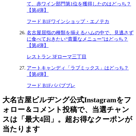
て、赤ワイン部門第1位を獲得したのはどっち？
【第4弾】
フード B1F
ワインショップ・エノテカ
名古屋屈指の種類を揃えるハムの中で、見逃さず
に食べておきたい“貴重なメニュー”はどっち？
【第4弾】
レストラン 3F
ローマ三丁目
アートキャンディ「ラブミックス」はどっち？
【第4弾】
フード B1F
パパブブレ
大名古屋ビルヂング公式Instagramをフ
ォロー＆コメント投稿で、当選チャン
スは「最大4回」。超お得なクーポンが
当たります