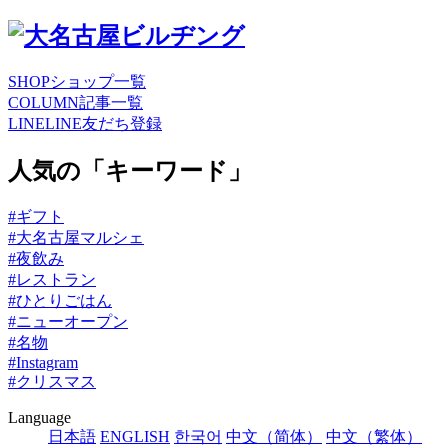
SHOP
ショップ一覧
COLUMN
記事一覧
LINE
LINE友だち登録
人気の「キーワード」
#ギフト
#大名古屋マルシェ
#夜飲み
#レストラン
#ひとりごはん
#ニューオープン
#名物
#Instagram
#クリスマス
Language
日本語
ENGLISH
한국어
中文（简体）
中文（繁体）