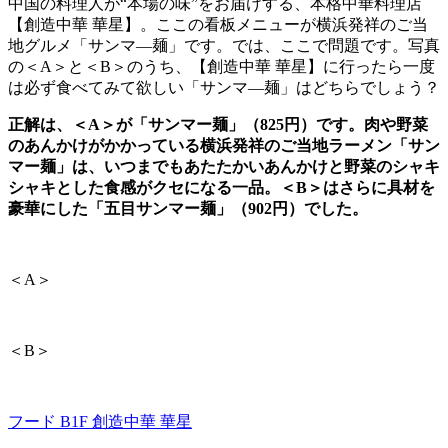
中国の料理人が“本場の味”をお届けする、本格中華料理店
【創造中華 華星】。ここの看板メニューが横浜発祥のご当
地グルメ「サンマ―麺」です。では、ここで問題です。写真
の＜
A
＞と＜
B
＞のうち、【創造中華 華星】に行ったら一度
は必ず食べてみて欲しい「サンマ―麺」はどちらでしょう？
正解は、＜A＞が「サンマー麺」（825円）です。肉や野菜
のあんかけがかかっている横浜発祥のご当地ラーメン「サン
マー麺」は、いつまでもあたたかいあんかけと野菜のシャキ
シャキとした食感がクセになる一品。＜B＞はさらに具材を
豪華にした「五目サンマー麺」（902円）でした。
＜
A
＞
＜
B
＞
フード B1F
創造中華 華星