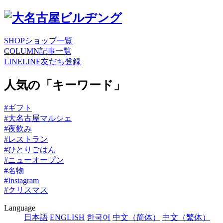
SHOP
ショップ一覧
COLUMN
記事一覧
LINE
LINE友だち登録
人気の「キーワード」
#ギフト
#大名古屋マルシェ
#夜飲み
#レストラン
#ひとりごはん
#ニューオープン
#名物
#Instagram
#クリスマス
Language
日本語
ENGLISH
한국어
中文（简体）
中文（繁体）