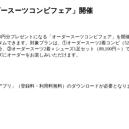
ダースーツコンビフェア」開催
0
円分プレゼントになる「オーダースーツコンビフェア」を開
タムできます。対象プランは、①オーダースーツ
2
着コンビ（
52
分、
③
オーダースーツ
2
着＋シューズ
1
足セット（
89,100
円～）
ズにオーダーをお楽しみいただけます。
アプリ」（登録料・利用料無料）のダウンロードが必要となり