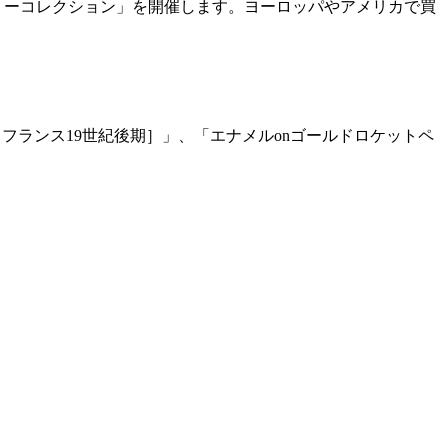
リーコレクション」を開催します。ヨーロッパやアメリカで買
［フランス
19
世紀後期］」、「エナメル
on
ゴールドロケットペ