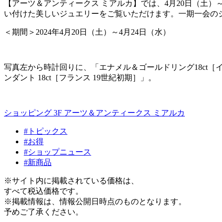
【アーツ＆アンティークス ミアルカ】では、
4
月
20
日（土）
い付けた美しいジュエリーをご覧いただけます。一期一会の
＜期間＞
2024
年
4
月
20
日（土）～
4
月
24
日（水）
写真左から時計回りに、「エナメル＆ゴールドリング
18ct
［
ンダント
18ct
［フランス
19
世紀初期］」。
ショッピング 3F
アーツ＆アンティークス ミアルカ
#トピックス
#お得
#ショップニュース
#新商品
※サイト内に掲載されている価格は、
すべて税込価格です。
※掲載情報は、情報公開日時点のものとなります。
予めご了承ください。