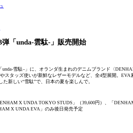
ュ
カ
3弾「unda-雲駄-」販売開始
「
unda-
雪駄
–
」に、オランダ生まれのデニムブランド〈
DENHA
やスタッズ使いが新鮮なレザーモデルなど、全
4
型展開。
EVA
した新しい“雪駄”で、日本の夏を楽しんで。
ENHAM X UNDA TOKYO STUDS
」（
39,600
円）、「
DENHAM
HAM X UNDA EVA
」のみ後日発売予定