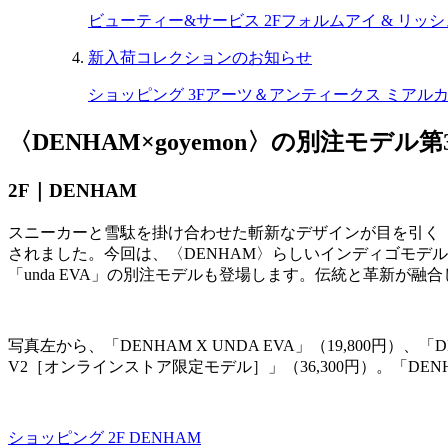
ビューティー&サービス 2F
フォルムアイ & リッシ
新入荷コレクションのお知らせ
ショッピング 3F
アーツ＆アンティークス ミアル
〈DENHAM×goyemon〉の別注モデル第
2F｜
DENHAM
スニーカーと雪駄を掛け合わせた斬新なデザインが目を引く
されました。今回は、〈
DENHAM
〉らしいインディゴモデル
「
unda EVA
」の別注モデルも登場します。伝統と革新が融合
写真左から、「
DENHAM X UNDA EVA
」（
19,800
円）、「
D
V2
［オンラインストア限定モデル］」（
36,300
円）。「
DEN
ショッピング 2F
DENHAM