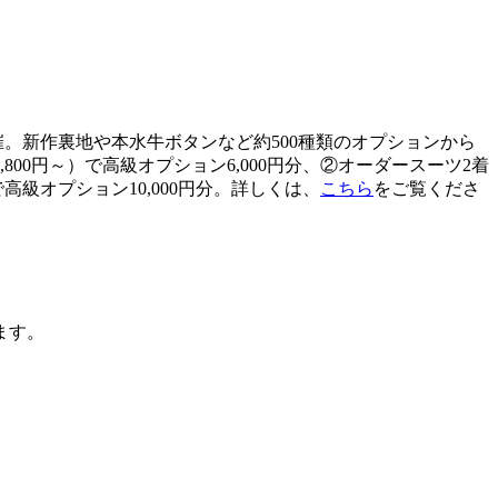
催。新作裏地や本水牛ボタンなど約
500
種類のオプションから
,800
円～）で高級オプション
6,000
円分、
②
オーダースーツ
2
着
で高級オプション
10,000
円分。詳しくは、
こちら
をご覧くださ
ます。