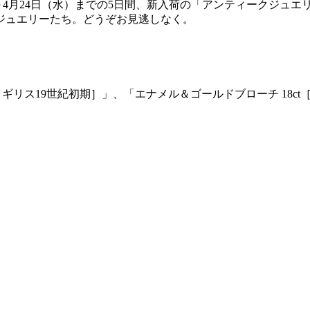
～
4
月
24
日（水）までの
5
日間、新入荷の「アンティークジュエ
ジュエリーたち。どうぞお見逃しなく。
イギリス
19
世紀初期］」、「エナメル＆ゴールドブローチ
18ct