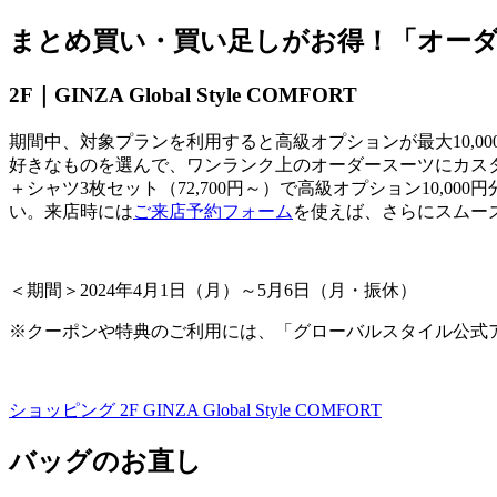
まとめ買い・買い足しがお得！「オー
2F｜
GINZA Global Style COMFORT
期間中、対象プランを利用すると高級オプションが最大
10,00
好きなものを選んで、ワンランク上のオーダースーツにカス
＋シャツ
3
枚セット（
72,700
円～）で高級オプション
10,000
円
い。来店時には
ご来店予約フォーム
を使えば、さらにスムー
＜期間＞
2024
年
4
月
1
日（月）～
5
月
6
日（月・振休）
※クーポンや特典のご利用には、「グローバルスタイル公式
ショッピング 2F
GINZA Global Style COMFORT
バッグのお直し