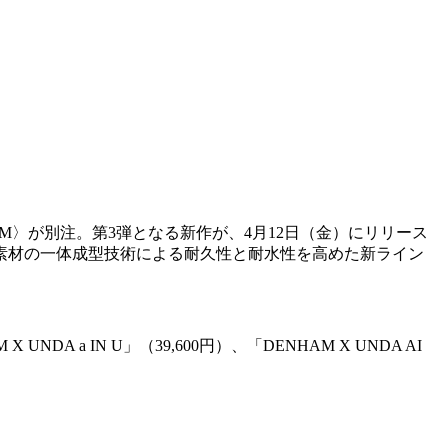
M
〉が別注。第
3
弾となる新作が、
4
月
12
日（金）にリリース
素材の一体成型技術による耐久性と耐水性を高めた新ライン
 X UNDA a IN U
」（
39,600
円）、「
DENHAM X UNDA AI