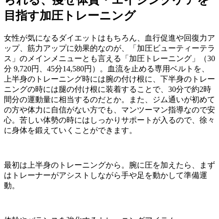
られる、痩せ体質・エイジングケアを
目指す加圧トレーニング
女性が気になるダイエットはもちろん、血行促進や回復力ア
ップ、筋力アップに効果的なのが、「加圧ビューティーテラ
ス」のメインメニューとも言える「加圧トレーニング」（
30
分
9,720
円、
45
分
14,580
円）。血流を止める専用ベルトを、
上半身のトレーニング時には腕の付け根に、下半身のトレー
ニングの時には腿の付け根に装着することで、
30
分で約
2
時
間分の運動量に相当するのだとか。また、ジム通いが初めて
の方や体力に自信がない方でも、マンツーマン指導なので安
心。苦しい体勢の時にはしっかりサポートが入るので、徐々
に身体を鍛えていくことができます。
最初は上半身のトレーニングから。腕に圧を加えたら、まず
はトレーナーがアシストしながら手や足を動かして準備運
動。