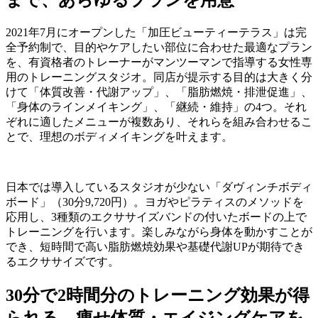
まで、あらゆるプランを用意
2021年7月にオープンした「加圧ビューティーテラス」は完
全予約制で、目的やケアしたい部位に合わせた最適なプラン
を、有資格者のトレーナーがマンツーマンで指導する女性専
用のトレーニングスタジオ。同店が提示する目的は大きく分
けて「体質改善・代謝アップ」、「脂肪燃焼・排泄促進」、
「身体のラインメイキング」、「継続・維持」の4つ。それ
ぞれに適したメニューが複数あり、それらを組み合わせるこ
とで、理想のボディメイキングを叶えます。
日本では導入しているスタジオが少ない「ダヴィンチボディ
ボード」（
30
分
9,720
円）。ヨガやピラティスのメソッドを
応用し、
3
種類のエクササイズバンドの付いたボードの上で
トレーニングを行います。楽しみながら身体を動かすことが
でき、短時間で高い脂肪燃焼効果や基礎代謝UPが期待でき
るエクササイズです。
30
分で
2
時間分のトレーニング効果が得