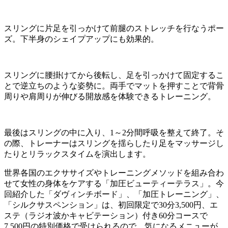
スリングに片足を引っかけて前腿のストレッチを行なうポー
ズ。下半身のシェイプアップにも効果的。
スリングに腰掛けてから後転し、足を引っかけて固定するこ
とで逆立ちのような姿勢に。両手でマットを押すことで背骨
周りや肩周りが伸びる開放感を体験できるトレーニング。
最後はスリングの中に入り、
1
～
2
分間呼吸を整えて終了。そ
の際、トレーナーはスリングを揺らしたり足をマッサージし
たりとリラックスタイムを演出します。
世界各国のエクササイズやトレーニングメソッドを組み合わ
せて女性の身体をケアする「加圧ビューティーテラス」。今
回紹介した「ダヴィンチボード」、「加圧トレーニング」、
「シルクサスペンション」は、初回限定で
30
分
3,500
円、エ
ステ（ラジオ波かキャビテーション）付き
60
分コースで
7,500
円の特別価格で受けられるので、気になるメニューが