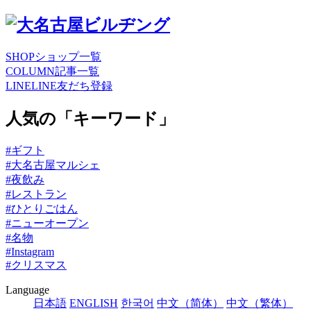
SHOP
ショップ一覧
COLUMN
記事一覧
LINE
LINE友だち登録
人気の「キーワード」
#ギフト
#大名古屋マルシェ
#夜飲み
#レストラン
#ひとりごはん
#ニューオープン
#名物
#Instagram
#クリスマス
Language
日本語
ENGLISH
한국어
中文（简体）
中文（繁体）