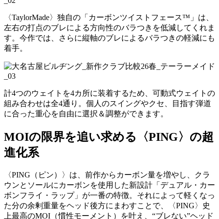
〈TaylorMade〉独自の「カーボンツイストフェース™」は、
左右の打点のブレによる方向性のバラつきを低減してくれま
す。今作では、さらに縦軸のブレによるバラつきの軽減にも
着手。
計4つのウェイトを4カ所に装着するため、可動式ウェイトの
組み合わせは全4通り。個人のスイングやクセ、目指す弾道
に合った重心を自由に選択＆調整ができます。
MOIの限界を追い求める〈PING〉の超
進化系
〈PING（ピン）〉は、前作からカーボン量を増やし、クラ
ウンとソールにカーボンを使用した新設計「デュアル・カー
ボンフライ・ラップ」が一番の特徴。それによって軽くなっ
た分の余剰重量をヘッド後方にまわすことで、〈PING〉史
上最高のMOI（慣性モーメント）を叶え、“ブレない”ヘッド