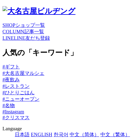
SHOP
ショップ一覧
COLUMN
記事一覧
LINE
LINE友だち登録
人気の「キーワード」
#ギフト
#大名古屋マルシェ
#夜飲み
#レストラン
#ひとりごはん
#ニューオープン
#名物
#Instagram
#クリスマス
Language
日本語
ENGLISH
한국어
中文（简体）
中文（繁体）