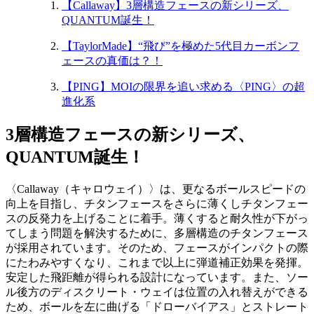
【Callaway】3層構造フェースの新シリーズ、
QUANTUM誕生！
【TaylorMade】“飛び”を極めた5代目カーボンフ
ェースの真価は？！
【PING】MOIの限界を追い求める〈PING〉の超
進化系
3層構造フェースの新シリーズ、
QUANTUM誕生！
〈Callaway（キャロウェイ）〉は、更なるボールスピードの
向上を目指し、チタンフェースをさらに薄くしチタンフェー
スの反発力を上げることに着手。薄くすると耐久性が下がっ
てしまう問題を解決するために、多層構造のチタンフェース
が採用されています。そのため、フェースがインパクトの際
にたわみやすくなり、これまで以上に弾道補正効果を発揮。
安定した飛距離が得られる設計になっています。また、ソー
ル後方のディスクリート・ウェイは位置の入れ替えができる
ため、ボールを左に曲げる「ドローバイアス」とストレート