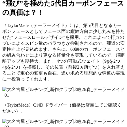
“飛び”を極めた5代目カーボンフェース
の真価は？！
〈TaylorMade（テーラーメイド）〉は、第5代目となるカー
ボンフェースとしてフェース面の縦軸方向に少し丸みを持た
せた“フェースロールデザイン”を採用。これによって打点の
ブレによるスピン量のバラつきが抑制されるので、弾道の安
定性向上が見込めます。さらに、60層のカーボンフェースと
の組み合わせにより更なる軽量化も実現しているので、飛距
離アップも期待大。また、4つの可動式ウェイト（9gを2つ、
4gを2つ）を搭載し、その位置（前後2ヵ所ずつ）を入れ替え
ることで重心の変更も自在。追い求める理想的な弾道の実現
に一役買ってくれます。
〈TaylorMade〉Qi4D ドライバー（価格は店頭にてご確認く
ださい）。