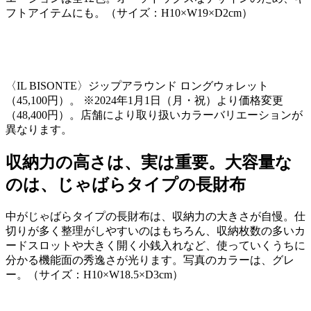
フトアイテムにも。（サイズ：
H10
×
W19
×
D2cm
）
〈
IL BISONTE
〉ジップアラウンド ロングウォレット
（
45,100
円）。 ※
2024
年
1
月
1
日（月・祝）より価格変更
（
48,400
円）。店舗により取り扱いカラーバリエーションが
異なります。
収納力の高さは、実は重要。大容量な
のは、じゃばらタイプの長財布
中がじゃばらタイプの長財布は、収納力の大きさが自慢。仕
切りが多く整理がしやすいのはもちろん、収納枚数の多いカ
ードスロットや大きく開く小銭入れなど、使っていくうちに
分かる機能面の秀逸さが光ります。写真のカラーは、グレ
ー。（サイズ：
H10
×
W18.5
×
D3cm
）