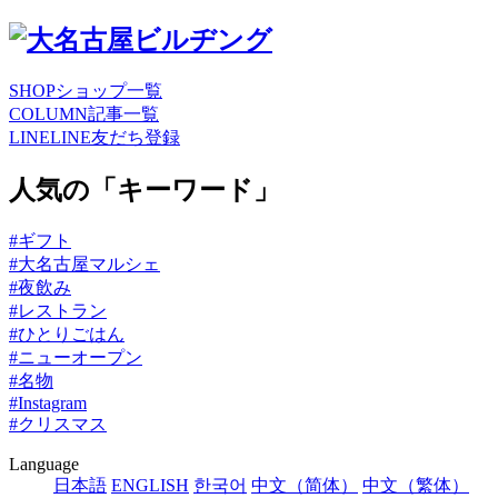
SHOP
ショップ一覧
COLUMN
記事一覧
LINE
LINE友だち登録
人気の「キーワード」
#ギフト
#大名古屋マルシェ
#夜飲み
#レストラン
#ひとりごはん
#ニューオープン
#名物
#Instagram
#クリスマス
Language
日本語
ENGLISH
한국어
中文（简体）
中文（繁体）