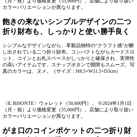
（月・祝）より価格変更（
53,900
円）。店舗により取り扱い
カラーバリエーションが異なります。
飽きの来ないシンプルデザインの二つ
折り財布も、しっかりと使い勝手良く
シンプルなデザインながら、革製品独特の“クラフト感”が醸
し出されている二つ折り財布。コンパクトながらカードスロ
ット、コインとお札スペースがしっかりと確保され、実用性
の高いアイテムです。スナップボタンで開閉もスムーズ。写
真のカラーは、ヌメ。（サイズ：
H8.5
×
W11.5
×
D3cm
）
〈
IL BISONTE
〉ウォレット（
50,600
円）。 ※
2024
年
1
月
1
日
（月・祝）より価格変更（
55,000
円）。店舗により取り扱い
カラーバリエーションが異なります。
がま口のコインポケットの二つ折り財