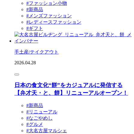
#ファッション小物
#新商品
#メンズファッション
#レディースファッション
#ギフト
手土産/テイクアウト
2026.04.28
日本の食文化“餅”をカジュアルに発信する
【弁才天・と、餅】リニューアルオープン！
#新商品
#リニューアル
#なごやめし
#グルメ
#大名古屋マルシェ