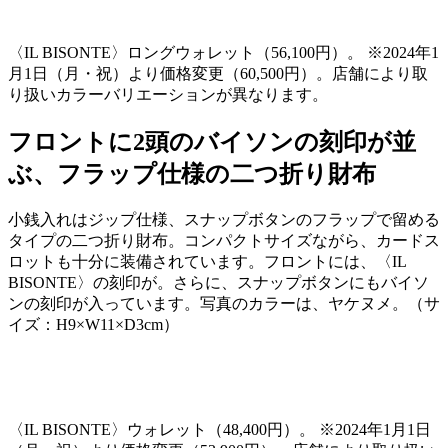
〈
IL BISONTE
〉ロングウォレット（
56,100
円）。 ※
2024
年
1
月
1
日（月・祝）より価格変更（
60,500
円）。店舗により取
り扱いカラーバリエーションが異なります。
フロントに2頭のバイソンの刻印が並
ぶ、フラップ仕様の二つ折り財布
小銭入れはジップ仕様、スナップボタンのフラップで留める
タイプの二つ折り財布。コンパクトサイズながら、カードス
ロットも十分に装備されています。フロントには、〈
IL
BISONTE
〉の刻印が。さらに、スナップボタンにもバイソ
ンの刻印が入っています。写真のカラーは、ヤケヌメ。（サ
イズ：
H9
×
W11
×
D3cm
）
〈
IL BISONTE
〉ウォレット（
48,400
円）。 ※
2024
年
1
月
1
日