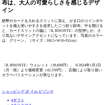
布は、大人の可愛らしさを感じるデザ
イン
紙幣やカードを入れるスリットに加え、がま口のコインポケ
ットを備え使いやすさを追求した二つ折り財布。中を開ける
と、カードスリットの脇に〈
IL BISONTE
〉の型押しが。さ
り気ないデザインアクセントになっています。写真のカラー
は、グリーン。（サイズ：
H8.5
×
W10
×
D2cm
）
〈
IL BISONTE
〉ウォレット（
39,600
円）。 ※
2024
年
1
月
1
日
（月・祝）より価格変更（
42,350
円）。店舗により取り扱い
カラーバリエーションが異なります。
ショッピング 2F
イル ビゾンテ
#ギフト