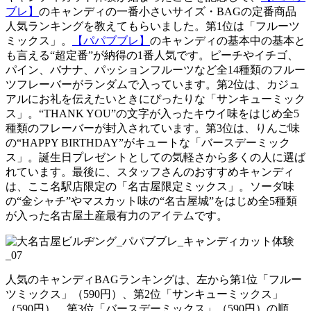
ブレ】
のキャンディの一番小さいサイズ・BAGの定番商品
人気ランキングを教えてもらいました。第1位は「フルーツ
ミックス」。
【パパブブレ】
のキャンディの基本中の基本と
も言える“超定番”が納得の1番人気です。ピーチやイチゴ、
パイン、バナナ、パッションフルーツなど全14種類のフルー
ツフレーバーがランダムで入っています。第2位は、カジュ
アルにお礼を伝えたいときにぴったりな「サンキューミック
ス」。“THANK YOU”の文字が入ったキウイ味をはじめ全5
種類のフレーバーが封入されています。第3位は、りんご味
の“HAPPY BIRTHDAY”がキュートな「バースデーミック
ス」。誕生日プレゼントとしての気軽さから多くの人に選ば
れています。最後に、スタッフさんのおすすめキャンディ
は、ここ名駅店限定の「名古屋限定ミックス」。ソーダ味
の“金シャチ”やマスカット味の“名古屋城”をはじめ全5種類
が入った名古屋土産最有力のアイテムです。
人気のキャンディBAGランキングは、左から第1位「フルー
ツミックス」（590円）、第2位「サンキューミックス」
（590円）、第3位「バースデーミックス」（590円）の順。