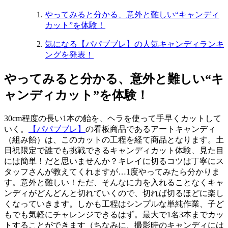
やってみると分かる、意外と難しい“キャンディ
カット”を体験！
気になる【パパブブレ】の人気キャンディランキ
ングを発表！
やってみると分かる、意外と難しい“キ
ャンディカット”を体験！
30cm程度の長い1本の飴を、ヘラを使って手早くカットして
いく。
【パパブブレ】
の看板商品であるアートキャンディ
（組み飴）は、このカットの工程を経て商品となります。土
日祝限定で誰でも挑戦できるキャンディカット体験、見た目
には簡単！だと思いませんか？キレイに切るコツは丁寧にス
タッフさんが教えてくれますが…1度やってみたら分かりま
す。意外と難しい！ただ、そんなに力を入れることなくキャ
ンディがどんどんと切れていくので、切れば切るほどに楽し
くなっていきます。しかも工程はシンプルな単純作業、子ど
もでも気軽にチャレンジできるはず。最大で1名3本までカッ
トすることができます（ちなみに、撮影時のキャンディには