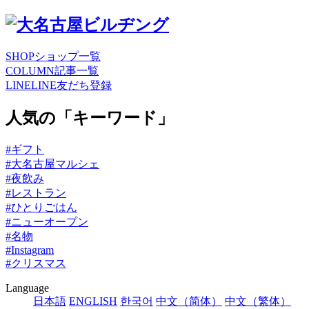
SHOP
ショップ一覧
COLUMN
記事一覧
LINE
LINE友だち登録
人気の「キーワード」
#ギフト
#大名古屋マルシェ
#夜飲み
#レストラン
#ひとりごはん
#ニューオープン
#名物
#Instagram
#クリスマス
Language
日本語
ENGLISH
한국어
中文（简体）
中文（繁体）