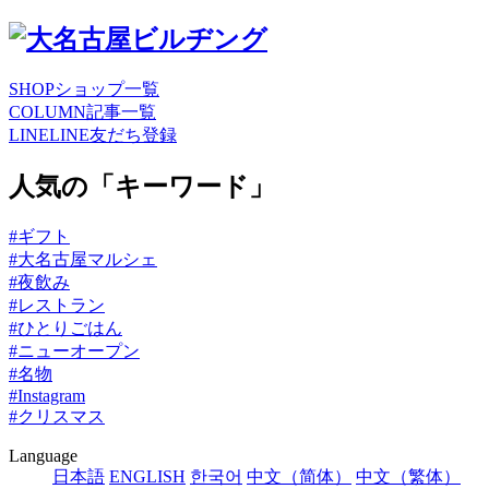
SHOP
ショップ一覧
COLUMN
記事一覧
LINE
LINE友だち登録
人気の「キーワード」
#ギフト
#大名古屋マルシェ
#夜飲み
#レストラン
#ひとりごはん
#ニューオープン
#名物
#Instagram
#クリスマス
Language
日本語
ENGLISH
한국어
中文（简体）
中文（繁体）