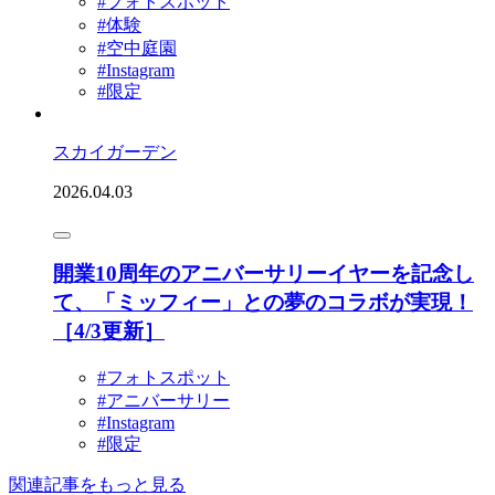
#フォトスポット
#体験
#空中庭園
#Instagram
#限定
スカイガーデン
2026.04.03
開業10周年のアニバーサリーイヤーを記念し
て、「ミッフィー」との夢のコラボが実現！
［4/3更新］
#フォトスポット
#アニバーサリー
#Instagram
#限定
関連記事をもっと見る