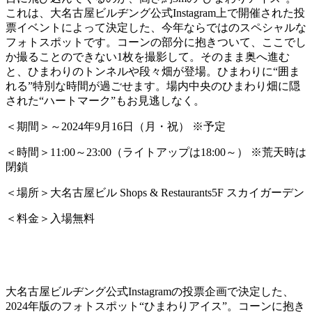
これは、大名古屋ビルヂング公式Instagram上で開催された投
票イベントによって決定した、今年ならではのスペシャルな
フォトスポットです。コーンの部分に抱きついて、ここでし
か撮ることのできない1枚を撮影して。そのまま奥へ進む
と、ひまわりのトンネルや段々畑が登場。ひまわりに“囲ま
れる”特別な時間が過ごせます。場内中央のひまわり畑に隠
された“ハートマーク”もお見逃しなく。
＜期間＞～
2024
年
9
月
16
日（月・祝） ※予定
＜時間＞
11:00
～
23:00
（ライトアップは
18:00
～） ※荒天時は
閉鎖
＜場所＞大名古屋ビル
Shops & Restaurants5F
スカイガーデン
＜料金＞入場無料
大名古屋ビルヂング公式Instagramの投票企画で決定した、
2024年版のフォトスポット“ひまわりアイス”。コーンに抱き