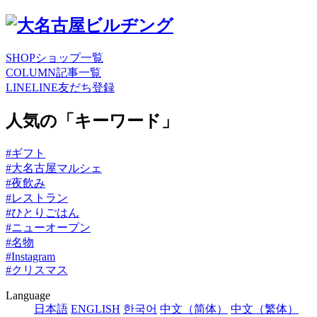
SHOP
ショップ一覧
COLUMN
記事一覧
LINE
LINE友だち登録
人気の「キーワード」
#ギフト
#大名古屋マルシェ
#夜飲み
#レストラン
#ひとりごはん
#ニューオープン
#名物
#Instagram
#クリスマス
Language
日本語
ENGLISH
한국어
中文（简体）
中文（繁体）