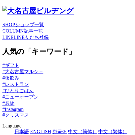
SHOP
ショップ一覧
COLUMN
記事一覧
LINE
LINE友だち登録
人気の「キーワード」
#ギフト
#大名古屋マルシェ
#夜飲み
#レストラン
#ひとりごはん
#ニューオープン
#名物
#Instagram
#クリスマス
Language
日本語
ENGLISH
한국어
中文（简体）
中文（繁体）