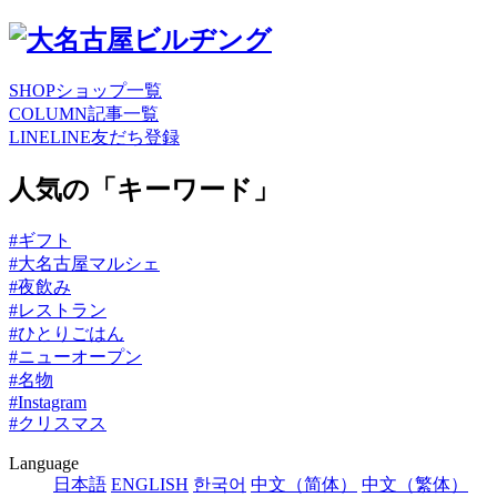
SHOP
ショップ一覧
COLUMN
記事一覧
LINE
LINE友だち登録
人気の「キーワード」
#ギフト
#大名古屋マルシェ
#夜飲み
#レストラン
#ひとりごはん
#ニューオープン
#名物
#Instagram
#クリスマス
Language
日本語
ENGLISH
한국어
中文（简体）
中文（繁体）