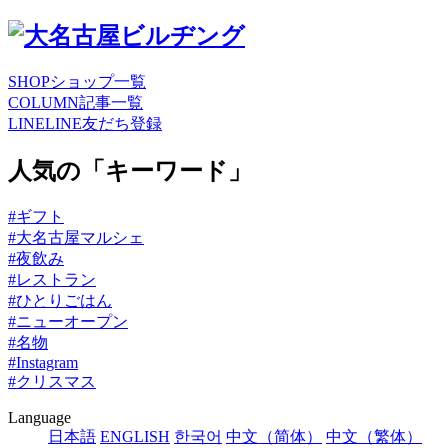
SHOP
ショップ一覧
COLUMN
記事一覧
LINE
LINE友だち登録
人気の「キーワード」
#ギフト
#大名古屋マルシェ
#夜飲み
#レストラン
#ひとりごはん
#ニューオープン
#名物
#Instagram
#クリスマス
Language
日本語
ENGLISH
한국어
中文（简体）
中文（繁体）