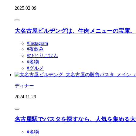
2025.02.09
大名古屋ビルヂングは、牛肉メニューの宝庫。
#Instagram
#夜飲み
#ひとりごはん
#名物
#グルメ
ディナー
2024.11.29
名古屋駅でパスタを探すなら、人気を集める大
#名物