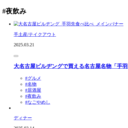
#夜飲み
手土産/テイクアウト
2025.03.21
大名古屋ビルヂングで買える名古屋名物「手羽
#グルメ
#名物
#居酒屋
#夜飲み
#なごやめし
ディナー