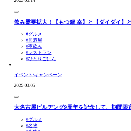
2025.03.14
飲み需要拡大！【もつ鍋 幸】と【ダイダイ】
#グルメ
#居酒屋
#夜飲み
#レストラン
#ひとりごはん
イベント/キャンペーン
2025.03.05
大名古屋ビルヂング9周年を記念して、期間限
#グルメ
#名物