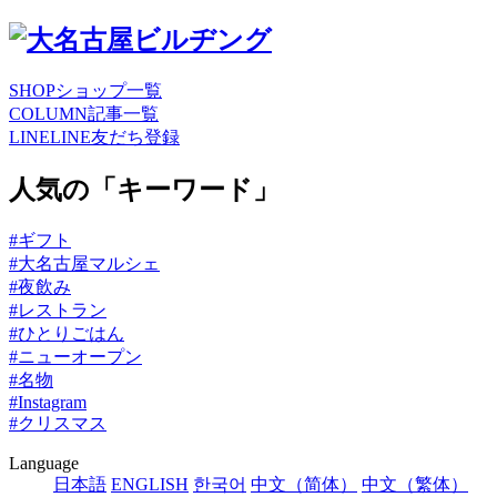
SHOP
ショップ一覧
COLUMN
記事一覧
LINE
LINE友だち登録
人気の「キーワード」
#ギフト
#大名古屋マルシェ
#夜飲み
#レストラン
#ひとりごはん
#ニューオープン
#名物
#Instagram
#クリスマス
Language
日本語
ENGLISH
한국어
中文（简体）
中文（繁体）