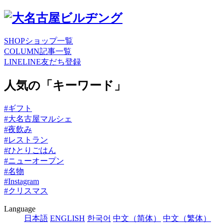
SHOP
ショップ一覧
COLUMN
記事一覧
LINE
LINE友だち登録
人気の「キーワード」
#ギフト
#大名古屋マルシェ
#夜飲み
#レストラン
#ひとりごはん
#ニューオープン
#名物
#Instagram
#クリスマス
Language
日本語
ENGLISH
한국어
中文（简体）
中文（繁体）