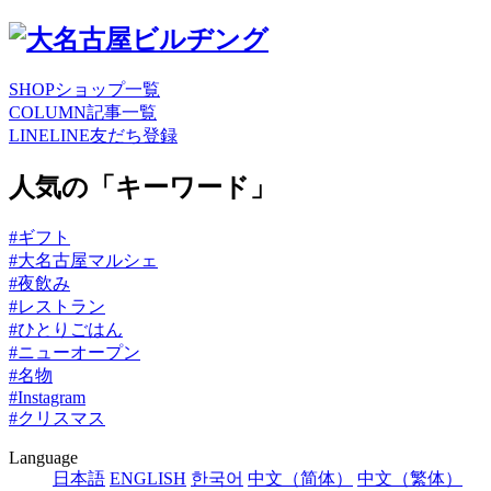
SHOP
ショップ一覧
COLUMN
記事一覧
LINE
LINE友だち登録
人気の「キーワード」
#ギフト
#大名古屋マルシェ
#夜飲み
#レストラン
#ひとりごはん
#ニューオープン
#名物
#Instagram
#クリスマス
Language
日本語
ENGLISH
한국어
中文（简体）
中文（繁体）