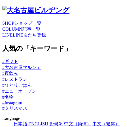
SHOP
ショップ一覧
COLUMN
記事一覧
LINE
LINE友だち登録
人気の「キーワード」
#ギフト
#大名古屋マルシェ
#夜飲み
#レストラン
#ひとりごはん
#ニューオープン
#名物
#Instagram
#クリスマス
Language
日本語
ENGLISH
한국어
中文（简体）
中文（繁体）