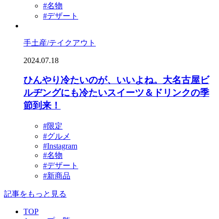
#名物
#デザート
手土産/テイクアウト
2024.07.18
ひんやり冷たいのが、いいよね。大名古屋ビ
ルヂングにも冷たいスイーツ＆ドリンクの季
節到来！
#限定
#グルメ
#Instagram
#名物
#デザート
#新商品
記事をもっと見る
TOP