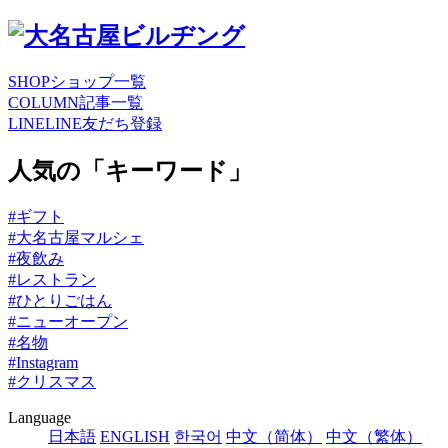
SHOP
ショップ一覧
COLUMN
記事一覧
LINE
LINE友だち登録
人気の「キーワード」
#ギフト
#大名古屋マルシェ
#夜飲み
#レストラン
#ひとりごはん
#ニューオープン
#名物
#Instagram
#クリスマス
Language
日本語
ENGLISH
한국어
中文（简体）
中文（繁体）