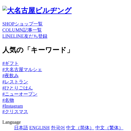
SHOP
ショップ一覧
COLUMN
記事一覧
LINE
LINE友だち登録
人気の「キーワード」
#ギフト
#大名古屋マルシェ
#夜飲み
#レストラン
#ひとりごはん
#ニューオープン
#名物
#Instagram
#クリスマス
Language
日本語
ENGLISH
한국어
中文（简体）
中文（繁体）