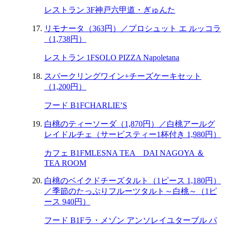
レストラン 3F
神戸六甲道・ぎゅんた
リモナータ（363円）／プロシュット エ ルッコラ
（1,738円）
レストラン 1F
SOLO PIZZA Napoletana
スパークリングワイン+チーズケーキセット
（1,200円）
フード B1F
CHARLIE’S
白桃のティーソーダ（1,870円）／白桃アールグ
レイドルチェ（サービスティー1杯付き 1,980円）
カフェ B1F
MLESNA TEA DAI NAGOYA ＆
TEA ROOM
白桃のベイクドチーズタルト（1ピース 1,180円）
／季節のたっぷりフルーツタルト～白桃～（1ピ
ース 940円）
フード B1F
ラ・メゾン アンソレイユターブル パ