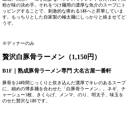
粉が味の決め手。それをつけ麺用の濃厚な魚介のスープにト
ッピングすることで、刺激的な痺れる
1
杯へと昇華していま
す。もっちりとした自家製の極太麺にしっかりと絡ませてど
うぞ。
※ディナーのみ
贅沢白豚骨ラーメン（1,150円）
B1F｜熟成豚骨ラーメン専門 大名古屋一番軒
豚骨を
24
時間じっくりと炊き込んだ濃厚でキレのあるスープ
に、細めの博多麺を合わせた「白豚骨ラーメン」。ネギ、チ
ャーシュー
3
枚、きくらげ、メンマ、のり、明太子、味玉を
のせた贅沢な
1
杯です。