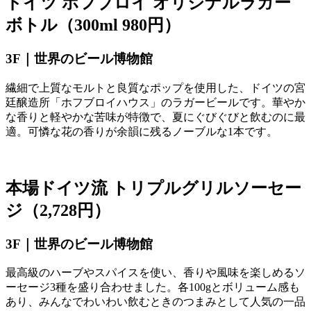
ドイツ ホフブロイ オリジナルラガー
ボトル（300ml 980円）
3F｜世界のビール博物館
繊細で上質なモルトと良質なポップを使用した、ドイツの宮
廷醸造所「ホフブロイハウス」のラガービールです。華やか
な香りと軽やかな苦味が特徴で、夏にぐびぐびと飲むのに最
適。可憐な花の香りが余韻に残るノーブルな
1
本です。
本場ドイツ流 トリプルグリルソーセー
ジ（2,728円）
3F｜世界のビール博物館
最高級のハーブやスパイスを使い、香りや風味を楽しめるソ
ーセージ
3
種を盛り合わせました。各
100g
とボリューム感も
あり、みんなでわいわい飲むときのつまみとして人気の一品