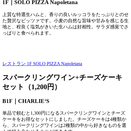
1F｜
SOLO PIZZA Napoletana
上質な特選生ハムと、香りの良いルッコラをたっぷりとのせ
た贅沢なピッツァです。小麦の自然な旨味や甘みを感じる生
地と、程良く塩気がきいた生ハムは好相性。サラダ感覚でさ
っぱりと食べられます。
レストラン 1F
SOLO PIZZA Napoletana
スパークリングワイン+チーズケーキ
セット（1,200円）
B1F｜
CHARLIE
‘
S
単品で頼むと
1,300
円になるスパークリングワインとチーズ
ケーキをお得なセットにしました。チーズケーキは
4
種類か
ら、スパークリングワインは
2
種類の中から好きなものを選