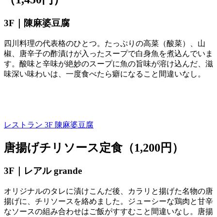
3F｜陳麻婆豆腐
四川料理の代表格のひとつ。たっぷりの高菜（酸菜）、山
椒、唐辛子の酢漬けが入ったスープで白身魚を煮込んでいま
す。酸味と辛味が絶妙のスープに魚の旨味が溶け込んだ、滋
味深い味わいは、一度食べたら癖になること間違いなし。
レストラン 3F
陳麻婆豆腐
唐揚げチリソース定食（1,200円）
3F｜レアル
grande
オリジナルのタレに漬けこんだ後、カラリと揚げた名物の唐
揚げに、チリソースを絡めました。ジューシーな鶏肉と甘辛
なソースの組み合わせはご飯がすすむこと間違いなし。唐揚