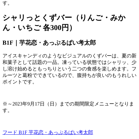
す。
シャリっとくずバー（りんご・みか
ん・いちご 各300円）
B1F｜芋花恋・あっぷるぱい考太郎
アイスキャンディのようなビジュアルのくずバーは、夏の新
和菓子として話題の一品。凍っている状態ではシャリッ、少
し溶け始めるともっちりという二つの食感を楽しめます。フ
ルーツと葛粉でできているので、腹持ちが良いのもうれしい
ポイントです。
※～
2023
年
9
月
17
日（日）までの期間限定メニューとなりま
す。
フード B1F
芋花恋・あっぷるぱい考太郎