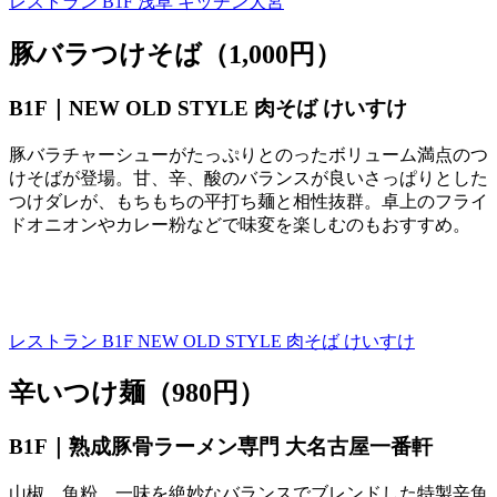
レストラン B1F
浅草 キッチン大宮
豚バラつけそば（1,000円）
B1F｜
NEW OLD STYLE
肉そば けいすけ
豚バラチャーシューがたっぷりとのったボリューム満点のつ
けそばが登場。甘、辛、酸のバランスが良いさっぱりとした
つけダレが、もちもちの平打ち麺と相性抜群。卓上のフライ
ドオニオンやカレー粉などで味変を楽しむのもおすすめ。
レストラン B1F
NEW OLD STYLE 肉そば けいすけ
辛いつけ麺（980円）
B1F｜熟成豚骨ラーメン専門 大名古屋一番軒
山椒、魚粉、一味を絶妙なバランスでブレンドした特製辛魚