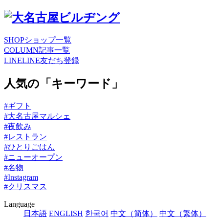
SHOP
ショップ一覧
COLUMN
記事一覧
LINE
LINE友だち登録
人気の「キーワード」
#ギフト
#大名古屋マルシェ
#夜飲み
#レストラン
#ひとりごはん
#ニューオープン
#名物
#Instagram
#クリスマス
Language
日本語
ENGLISH
한국어
中文（简体）
中文（繁体）