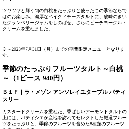
ツヤツヤと輝く旬の白桃をたっぷりと使ったこの季節ならで
はのお楽しみ。濃厚なベイクドチーズタルトに、酸味のきい
たクランベリージャムをしのばせ、さらにピーチヨーグルト
クリームを重ねました。
※～
2023
年
7
月
31
日（月）までの期間限定メニューとなりま
す。
季節のたっぷりフルーツタルト～白桃
～（1ピース 940円）
Ｂ１Ｆ｜ラ・メゾン アンソレイユターブル パティ
スリー
カスタードクリームを重ねた、香ばしいアーモンドタルトの
上には、パティシエが産地を訪れてセレクトした厳選フルー
ツをたっぷりと。季節のフルーツを含めた
8
種類のフルーツ