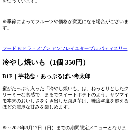
を使っています。
※季節によってフルーツや価格が変更になる場合がございま
す。
フード B1F
ラ・メゾン アンソレイユターブル パティスリー
冷やし焼いも（1個 350円）
B1F｜芋花恋・あっぷるぱい考太郎
蜜がたっぷり入った「冷やし焼いも」は、ねっとりとしたク
リーミーな食感で、まるでスイートポテトのよう。サツマイ
モ本来のおいしさを引き出した焼き芋は、糖度
40
度を超える
ほどの濃厚な甘みを楽しめます。
※～
2023
年
9
月
17
日（日）までの期間限定メニューとなりま