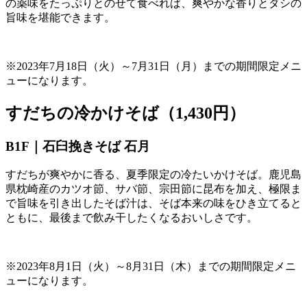
の薬味をたっぷりとのせて食べれば、爽やかな香りとダシの
旨味を堪能できます。
※
2023
年
7
月
18
日（火）～
7
月
31
日（月）までの期間限定メニ
ューになります。
すだちの冷かけそば（1,430円）
B1F｜石臼挽きそば 石月
すだちが爽やかに香る、夏季限定の冷たいかけそば。鹿児島
県枕崎産のカツオ節、サバ節、宗田節に昆布を加え、極限ま
で旨味を引き出したそば汁は、そば本来の味をひき立てると
ともに、最後まで飲み干したくなるおいしさです。
※
2023
年
8
月
1
日（火）～
8
月
31
日（木）までの期間限定メニ
ューになります。