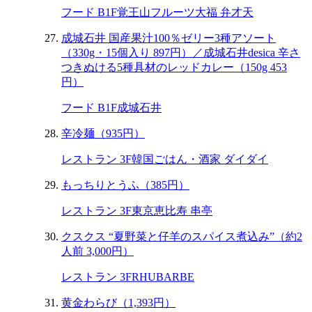
フード B1F
覚王山フルーツ大福 弁才天
成城石井 国産果汁100％ゼリー3種アソート
（330g・15個入り 897円）／成城石井desica 辛さ
つきぬける5種具材のレッドカレー（150g 453
円）
フード B1F
成城石井
辛冷麺（935円）
レストラン 3F
韓国ごはん・酒家 ダイダイ
もっちりとうふ（385円）
レストラン 3F
東京恵比寿 串亭
クスクス “夏野菜と仔羊のスパイス煮込み”（約2
人前 3,000円）
レストラン 3F
RHUBARBE
黄金わらび（1,393円）