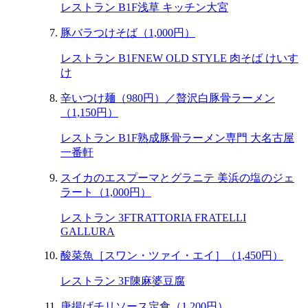
レストラン B1F
浅草 キッチン大宮
豚バラつけそば（1,000円）
レストラン B1F
NEW OLD STYLE 肉そば けいす
け
辛いつけ麺（980円）／贅沢白豚骨ラーメン
（1,150円）
レストラン B1F
熟成豚骨ラーメン専門 大名古屋
一番軒
スイカのエスプーマとグラニテ 美浜の塩のジェ
ラート（1,000円）
レストラン 3F
TRATTORIA FRATELLI
GALLURA
酸菜魚［スワン・ツァイ・エイ］（1,450円）
レストラン 3F
陳麻婆豆腐
唐揚げチリソース定食（1,200円）