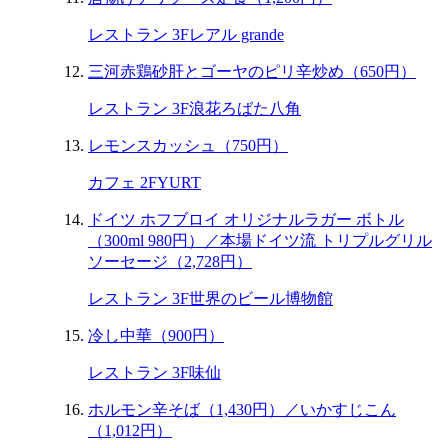
レストラン 3F
レアル grande
三河赤鶏砂肝とゴーヤのピリ辛炒め（650円）
レストラン 3F
浪花ろばた八角
レモンスカッシュ（750円）
カフェ 2F
YURT
ドイツ ホフブロイ オリジナルラガー ボトル
（300ml 980円）／本場ドイツ流 トリプルグリル
ソーセージ（2,728円）
レストラン 3F
世界のビール博物館
冷し中華（900円）
レストラン 3F
味仙
ホルモン辛そば（1,430円）／いかすじこん
（1,012円）