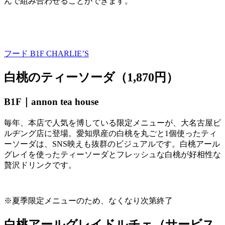
んで組み合わせることができます。
フード B1F
CHARLIE’S
白桃のティーソーダ（1,870円）
B1F｜
annon tea house
毎年、本店で人気を博している限定メニューが、大名古屋ビ
ルヂング店に登場。愛知県産の白桃を丸ごと
1
個使ったティ
ーソーダは、
SNS
映えも抜群のビジュアルです。白桃アール
グレイを使ったティーソーダとフレッシュな白桃が好相性な
贅沢ドリンクです。
※夏季限定メニューのため、なくなり次第終了
白桃アールグレイドルチェ（サービス