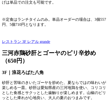
げは単品での注文も可能です。
※定食はランチタイムのみ。単品オーダーの場合は、
3
個
557
円、
5
個
710
円となります。
レストラン 3F
レアル grande
三河赤鶏砂肝とゴーヤのピリ辛炒め
（650円）
3F｜浪花ろばた八角
砂肝と苦味のきいたゴーヤを炒めた、夏ならではの味わいが
楽しめる一皿。砂肝は愛知県産の三河地鶏を使い、コリコリ
とした食感とサクッとした歯触りが楽しめます。山椒のピリ
ッとした痺れが心地良い、大人の夏のおつまみです。