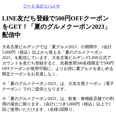
フード B1F
ツバメヤ
LINE友だち登録で500円OFFクーポン
をGET！「夏のグルメクーポン2023」
配信中
大名古屋ビルヂングでは「夏グルメ
2023
」の期間中、
1
会計
5,000
円（税込）以上から使える「夏のグルメクーポン
2023
」を配信しています。大名古屋ビルヂング
LINE
公式ア
カウントを友だち登録すると、先着使用
500
名様限定で
500
円
OFF
クーポンが使用可能に。よりお得に夏グルメを楽しめる
限定クーポンをお見逃しなく。
※「夏のグルメクーポン
2023
」は、大名古屋クーポン（電子
クーポン）でのご提供となります。
※「夏のグルメクーポン
2023
」は、飲食・食物販店舗での利
用の場合に限ります。
1
会計につき
5,000
円（税込）以上で
1
回ご使用いただけます。
1
名様
1
回限り。