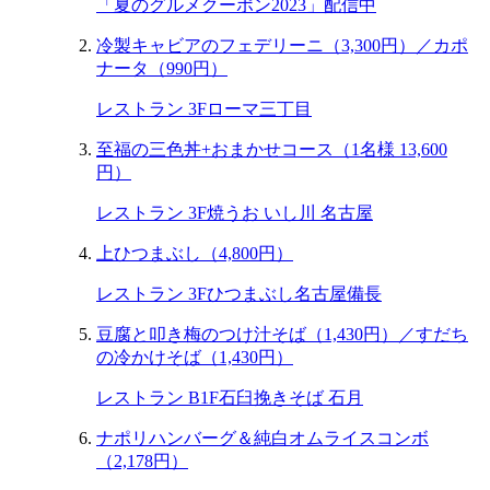
「夏のグルメクーポン2023」配信中
冷製キャビアのフェデリーニ（3,300円）／カポ
ナータ（990円）
レストラン 3F
ローマ三丁目
至福の三色丼+おまかせコース（1名様 13,600
円）
レストラン 3F
焼うお いし川 名古屋
上ひつまぶし（4,800円）
レストラン 3F
ひつまぶし名古屋備長
豆腐と叩き梅のつけ汁そば（1,430円）／すだち
の冷かけそば（1,430円）
レストラン B1F
石臼挽きそば 石月
ナポリハンバーグ＆純白オムライスコンボ
（2,178円）