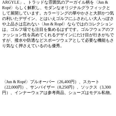
ARGYLE
」。トラッドな雰囲気のアーガイル柄を〈
Jun &
Ropé
〉らしく解釈し、モダンなオリジナルグラフィックと
して展開しています。カラーリングの華やかさと大胆かつ気
の利いたデザイン、とはいえゴルフにふさわしい大人っぽさ
や上品さは忘れない〈
Jun & Ropé
〉ならではのコレクション
は、ゴルフ場でも注目を集めるはずです。ゴルフウェアのフ
ァッション性を高めてくれるデザインにだけ目が行きがちで
すが、撥水や防透などスポーツウェアとして必要な機能もさ
り気なく押さえているのも優秀。
〈
Jun & Ropé
〉プルオーバー（
26,400
円）、スカート
（
22,000
円）、サンバイザー（
8,250
円）、ソックス（
3,300
円）、インナーウェアは参考商品、シューズはモデル私物。