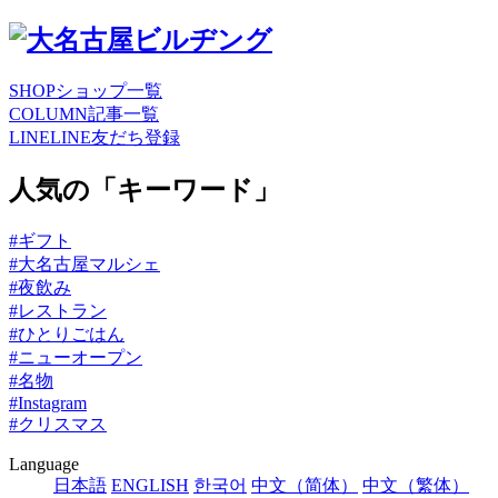
SHOP
ショップ一覧
COLUMN
記事一覧
LINE
LINE友だち登録
人気の「キーワード」
#ギフト
#大名古屋マルシェ
#夜飲み
#レストラン
#ひとりごはん
#ニューオープン
#名物
#Instagram
#クリスマス
Language
日本語
ENGLISH
한국어
中文（简体）
中文（繁体）