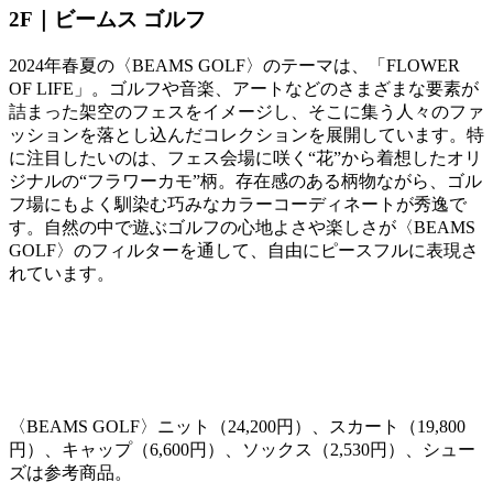
2F｜ビームス ゴルフ
2024年春夏の〈
BEAMS GOLF
〉のテーマは、「
FLOWER
OF LIFE
」。ゴルフや音楽、アートなどのさまざまな要素が
詰まった架空のフェスをイメージし、そこに集う人々のファ
ッションを落とし込んだコレクションを展開しています。特
に注目したいのは、フェス会場に咲く“花”から着想したオリ
ジナルの“フラワーカモ”柄。存在感のある柄物ながら、ゴル
フ場にもよく馴染む巧みなカラーコーディネートが秀逸で
す。自然の中で遊ぶゴルフの心地よさや楽しさが〈
BEAMS
GOLF
〉のフィルターを通して、自由にピースフルに表現さ
れています。
〈
BEAMS GOLF
〉ニット（
24,200
円）、スカート（
19,800
円）、キャップ（
6,600
円）、ソックス（
2,530
円）、シュー
ズは参考商品。