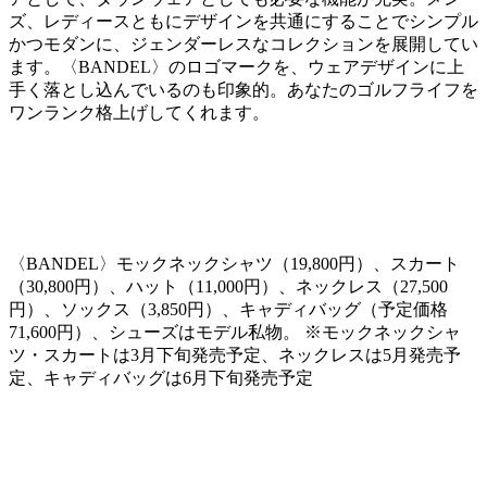
ズ、レディースともにデザインを共通にすることでシンプル
かつモダンに、ジェンダーレスなコレクションを展開してい
ます。〈
BANDEL
〉のロゴマークを、ウェアデザインに上
手く落とし込んでいるのも印象的。あなたのゴルフライフを
ワンランク格上げしてくれます。
〈
BANDEL
〉モックネックシャツ（
19,800
円）、スカート
（
30,800
円）、ハット（
11,000
円）、ネックレス（
27,500
円）、ソックス（
3,850
円）、キャディバッグ（予定価格
71,600
円）、シューズはモデル私物。 ※モックネックシャ
ツ・スカートは
3
月下旬発売予定、ネックレスは
5
月発売予
定、キャディバッグは
6
月下旬発売予定