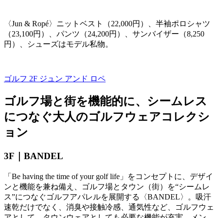
〈
Jun & Ropé
〉ニットベスト（
22,000
円）、半袖ポロシャツ
（
23,100
円）、パンツ（
24,200
円）、サンバイザー（
8,250
円）、シューズはモデル私物。
ゴルフ 2F
ジュン アンド ロペ
ゴルフ場と街を機能的に、シームレス
につなぐ大人のゴルフウェアコレクシ
ョン
3F｜
BANDEL
「
Be having the time of your golf life
」をコンセプトに、デザイ
ンと機能を兼ね備え、ゴルフ場とタウン（街）を“シームレ
ス”につなぐゴルフアパレルを展開する〈
BANDEL
〉。吸汗
速乾だけでなく、消臭や接触冷感、通気性など、ゴルフウェ
アとして、タウンウェアとしても必要な機能が充実。メン