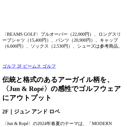
〈
BEAMS GOLF
〉プルオーバー（
22,000
円）、ロングスリ
ーブシャツ（
15,400
円）、パンツ（
20,900
円）、キャップ
（
6,600
円）、ソックス（
2,530
円）、シューズは参考商品。
ゴルフ 2F
ビームス ゴルフ
伝統と格式のあるアーガイル柄を、
〈Jun & Ropé〉の感性でゴルフウェア
にアウトプット
2F｜ジュン アンド ロペ
〈
Jun & Ropé
〉の
2024
年春夏のテーマは、「
MODERN