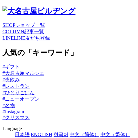
SHOP
ショップ一覧
COLUMN
記事一覧
LINE
LINE友だち登録
人気の「キーワード」
#ギフト
#大名古屋マルシェ
#夜飲み
#レストラン
#ひとりごはん
#ニューオープン
#名物
#Instagram
#クリスマス
Language
日本語
ENGLISH
한국어
中文（简体）
中文（繁体）