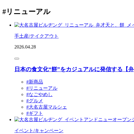
#リニューアル
手土産/テイクアウト
2026.04.28
日本の食文化“餅”をカジュアルに発信する【
#新商品
#リニューアル
#なごやめし
#グルメ
#大名古屋マルシェ
#ギフト
イベント/キャンペーン