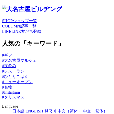
SHOP
ショップ一覧
COLUMN
記事一覧
LINE
LINE友だち登録
人気の「キーワード」
#ギフト
#大名古屋マルシェ
#夜飲み
#レストラン
#ひとりごはん
#ニューオープン
#名物
#Instagram
#クリスマス
Language
日本語
ENGLISH
한국어
中文（简体）
中文（繁体）