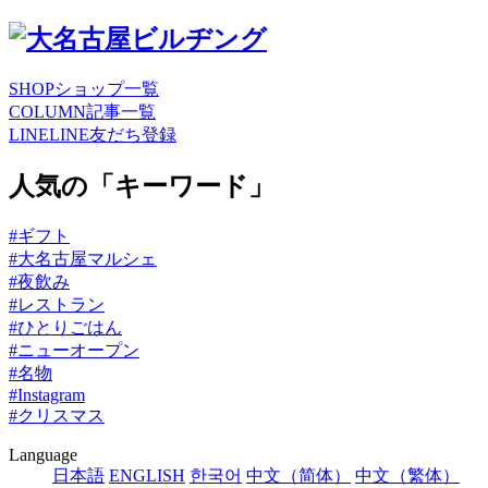
SHOP
ショップ一覧
COLUMN
記事一覧
LINE
LINE友だち登録
人気の「キーワード」
#ギフト
#大名古屋マルシェ
#夜飲み
#レストラン
#ひとりごはん
#ニューオープン
#名物
#Instagram
#クリスマス
Language
日本語
ENGLISH
한국어
中文（简体）
中文（繁体）