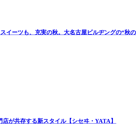
】スイーツも、充実の秋。大名古屋ビルヂングの“秋
門店が共存する新スタイル【シセヰ・YATA】