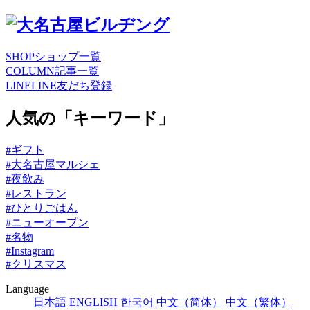
SHOP
ショップ一覧
COLUMN
記事一覧
LINE
LINE友だち登録
人気の「キーワード」
#ギフト
#大名古屋マルシェ
#夜飲み
#レストラン
#ひとりごはん
#ニューオープン
#名物
#Instagram
#クリスマス
Language
日本語
ENGLISH
한국어
中文（简体）
中文（繁体）