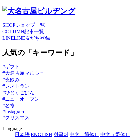
SHOP
ショップ一覧
COLUMN
記事一覧
LINE
LINE友だち登録
人気の「キーワード」
#ギフト
#大名古屋マルシェ
#夜飲み
#レストラン
#ひとりごはん
#ニューオープン
#名物
#Instagram
#クリスマス
Language
日本語
ENGLISH
한국어
中文（简体）
中文（繁体）