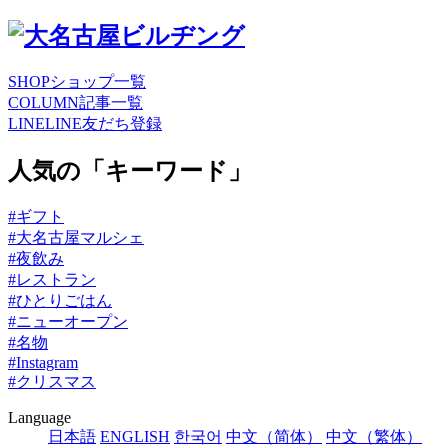
SHOP
ショップ一覧
COLUMN
記事一覧
LINE
LINE友だち登録
人気の「キーワード」
#ギフト
#大名古屋マルシェ
#夜飲み
#レストラン
#ひとりごはん
#ニューオープン
#名物
#Instagram
#クリスマス
Language
日本語
ENGLISH
한국어
中文（简体）
中文（繁体）