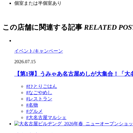
個室または半個室あり
この店舗に関連する記事
RELATED POS
イベント/キャンペーン
2026.07.15
【第1弾】うみゃあ名古屋めしが大集合！「大名
#ひとりごはん
#なごやめし
#レストラン
#名物
#グルメ
#大名古屋マルシェ