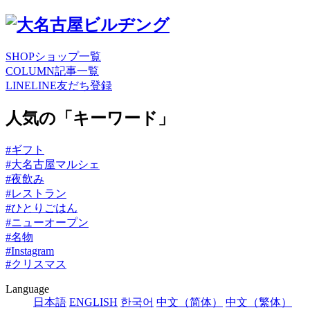
SHOP
ショップ一覧
COLUMN
記事一覧
LINE
LINE友だち登録
人気の「キーワード」
#ギフト
#大名古屋マルシェ
#夜飲み
#レストラン
#ひとりごはん
#ニューオープン
#名物
#Instagram
#クリスマス
Language
日本語
ENGLISH
한국어
中文（简体）
中文（繁体）