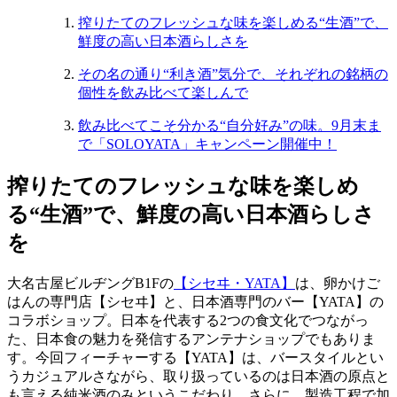
搾りたてのフレッシュな味を楽しめる“生酒”で、
鮮度の高い日本酒らしさを
その名の通り“利き酒”気分で、それぞれの銘柄の
個性を飲み比べて楽しんで
飲み比べてこそ分かる“自分好み”の味。9月末ま
で「SOLOYATA」キャンペーン開催中！
搾りたてのフレッシュな味を楽しめ
る“生酒”で、鮮度の高い日本酒らしさ
を
大名古屋ビルヂング
B1F
の
【シセヰ・
YATA
】
は、卵かけご
はんの専門店【シセヰ】と、日本酒専門のバー【
YATA
】の
コラボショップ。日本を代表する
2
つの食文化でつながっ
た、日本食の魅力を発信するアンテナショップでもありま
す。今回フィーチャーする【
YATA
】は、バースタイルとい
うカジュアルさながら、取り扱っているのは日本酒の原点と
も言える純米酒のみというこだわり。さらに、製造工程で加