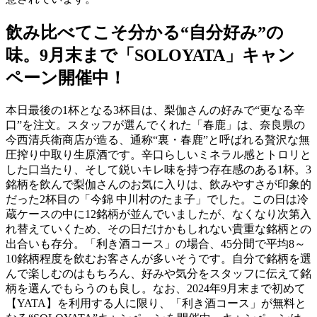
飲み比べてこそ分かる“自分好み”の
味。9月末まで「SOLOYATA」キャン
ペーン開催中！
本日最後の
1
杯となる
3
杯目は、梨伽さんの好みで“更なる辛
口”を注文。スタッフが選んでくれた「春鹿」は、奈良県の
今西清兵衛商店が造る、通称“裏・春鹿”と呼ばれる贅沢な無
圧搾り中取り生原酒です。辛口らしいミネラル感とトロリと
した口当たり、そして鋭いキレ味を持つ存在感のある
1
杯。
3
銘柄を飲んで梨伽さんのお気に入りは、飲みやすさが印象的
だった
2
杯目の「今錦 中川村のたま子」でした。この日は冷
蔵ケースの中に
12
銘柄が並んでいましたが、なくなり次第入
れ替えていくため、その日だけかもしれない貴重な銘柄との
出合いも存分。「利き酒コース」の場合、
45
分間で平均
8
～
10
銘柄程度を飲むお客さんが多いそうです。自分で銘柄を選
んで楽しむのはもちろん、好みや気分をスタッフに伝えて銘
柄を選んでもらうのも良し。なお、
2024
年
9
月末まで初めて
【
YATA
】を利用する人に限り、「利き酒コース」が無料と