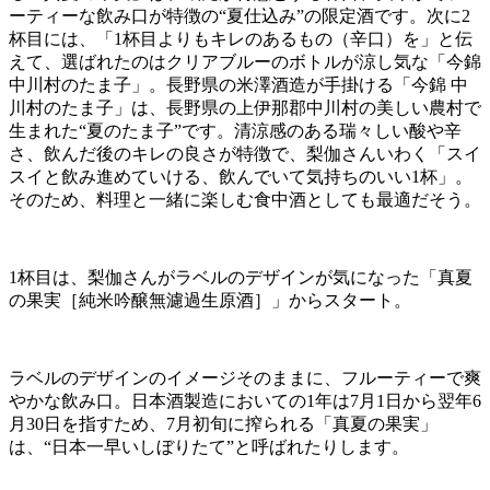
ーティーな飲み口が特徴の“夏仕込み”の限定酒です。次に
2
杯目には、「
1
杯目よりもキレのあるもの（辛口）を」と伝
えて、選ばれたのはクリアブルーのボトルが涼し気な「今錦
中川村のたま子」。長野県の米澤酒造が手掛ける「今錦 中
川村のたま子」は、長野県の上伊那郡中川村の美しい農村で
生まれた“夏のたま子”です。清涼感のある瑞々しい酸や辛
さ、飲んだ後のキレの良さが特徴で、梨伽さんいわく「スイ
スイと飲み進めていける、飲んでいて気持ちのいい
1
杯」。
そのため、料理と一緒に楽しむ食中酒としても最適だそう。
1杯目は、梨伽さんがラベルのデザインが気になった「真夏
の果実［純米吟醸無濾過生原酒］」からスタート。
ラベルのデザインのイメージそのままに、フルーティーで爽
やかな飲み口。日本酒製造においての1年は7月1日から翌年6
月30日を指すため、7月初旬に搾られる「真夏の果実」
は、“日本一早いしぼりたて”と呼ばれたりします。