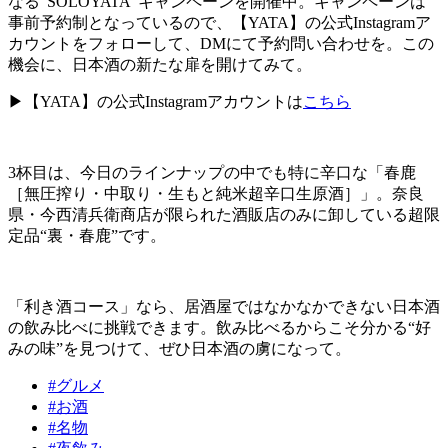
なる“
SOLOYATA
”キャンペーンを開催中。キャンペーンは
事前予約制となっているので、【
YATA
】の公式
Instagram
ア
カウントをフォローして、
DM
にて予約問い合わせを。この
機会に、日本酒の新たな扉を開けてみて。
▶【
YATA
】の公式
Instagram
アカウントは
こちら
3杯目は、今日のラインナップの中でも特に辛口な「春鹿
［無圧搾り・中取り・生もと純米超辛口生原酒］」。奈良
県・今西清兵衛商店が限られた酒販店のみに卸している超限
定品“裏・春鹿”です。
「利き酒コース」なら、居酒屋ではなかなかできない日本酒
の飲み比べに挑戦できます。飲み比べるからこそ分かる“好
みの味”を見つけて、ぜひ日本酒の虜になって。
#グルメ
#お酒
#名物