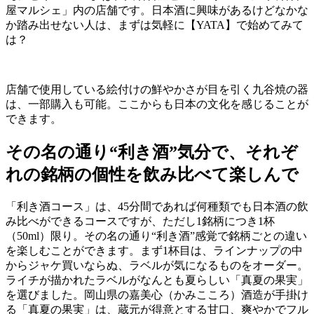
屋マルシェ」内の店舗です。日本酒に興味があるけどなかな
か踏み出せない人は、まずは気軽に【
YATA
】で始めてみて
は？
店舗で使用している絵付けの鮮やかさが目を引く九谷焼の器
は、一部購入も可能。ここからも日本の文化を感じることが
できます。
その名の通り“利き酒”気分で、それぞ
れの銘柄の個性を飲み比べて楽しんで
「利き酒コース」は、
45
分間であれば何種類でも日本酒の飲
み比べができるコースですが、ただし
1
銘柄につき
1
杯
（
50ml
）限り。その名の通り“利き酒”感覚で銘柄ごとの違い
を楽しむことができます。まず
1
杯目は、ラインナップの中
からジャケ買いならぬ、ラベルが気になるものをオーダー。
ライチが描かれたラベルがなんとも夏らしい「真夏の果実」
を選びました。岡山県の嘉美心（かみこころ）酒造が手掛け
る「真夏の果実」は、蔵元が得意とする甘口、爽やかでフル