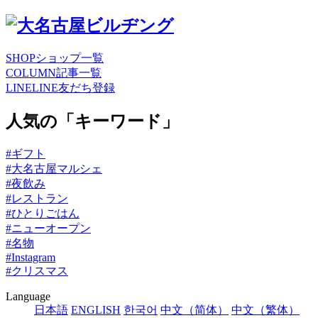
SHOP
ショップ一覧
COLUMN
記事一覧
LINE
LINE友だち登録
人気の「キーワード」
#ギフト
#大名古屋マルシェ
#夜飲み
#レストラン
#ひとりごはん
#ニューオープン
#名物
#Instagram
#クリスマス
Language
日本語
ENGLISH
한국어
中文（简体）
中文（繁体）