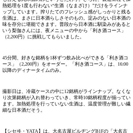
熱処理を
1
度も行わない“生酒（なまざけ）”だけをラインナ
ップしています。搾りたてのフレッシュ感がしっかりと残る
生酒は、まさに日本酒らしさそのもの。淀みのない日本酒の
味を存分に堪能できます。普段から日本酒に馴染みがあると
いう梨伽さんには、夜メニューの中から「利き酒コース」
（
2,200
円）に挑戦してもらいました。
45分間、好きな銘柄を
1
杯ずつ飲み比べができる「利き酒コ
ース」（
2,200
円）をオーダー。「利き酒コース」は、
16:00
以降のディナータイムのみ。
撮影日は、冷蔵ケースの中に
12
銘柄がラインナップ。なくな
り次第銘柄が入れ替わっていき、常時
10
銘柄程度が揃ってい
ます。加熱処理を行っていない生酒は、温度管理が難しい繊
細な日本酒だそう。
【シセヰ・
YATA
】は、大名古屋ビルヂング
B1F
の「大名古