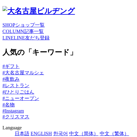
SHOP
ショップ一覧
COLUMN
記事一覧
LINE
LINE友だち登録
人気の「キーワード」
#ギフト
#大名古屋マルシェ
#夜飲み
#レストラン
#ひとりごはん
#ニューオープン
#名物
#Instagram
#クリスマス
Language
日本語
ENGLISH
한국어
中文（简体）
中文（繁体）