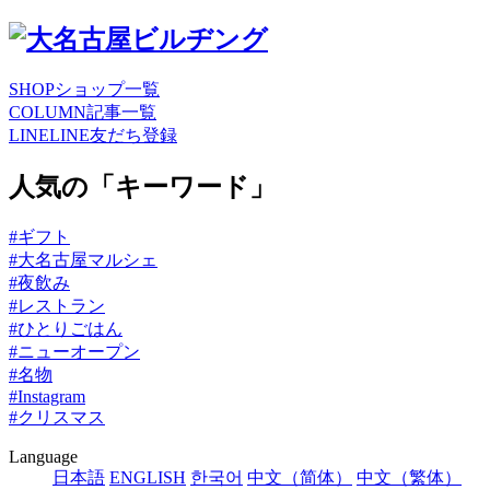
SHOP
ショップ一覧
COLUMN
記事一覧
LINE
LINE友だち登録
人気の「キーワード」
#ギフト
#大名古屋マルシェ
#夜飲み
#レストラン
#ひとりごはん
#ニューオープン
#名物
#Instagram
#クリスマス
Language
日本語
ENGLISH
한국어
中文（简体）
中文（繁体）