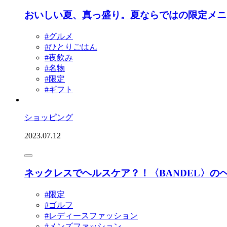
おいしい夏、真っ盛り。夏ならではの限定メニュ
#グルメ
#ひとりごはん
#夜飲み
#名物
#限定
#ギフト
ショッピング
2023.07.12
ネックレスでヘルスケア？！〈BANDEL〉
#限定
#ゴルフ
#レディースファッション
#メンズファッション