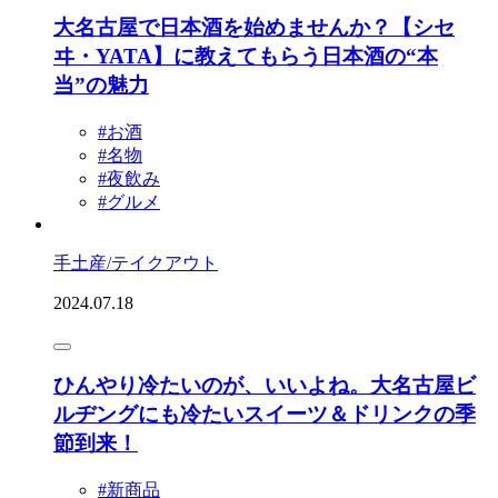
大名古屋で日本酒を始めませんか？【シセ
ヰ・YATA】に教えてもらう日本酒の“本
当”の魅力
#お酒
#名物
#夜飲み
#グルメ
手土産/テイクアウト
2024.07.18
ひんやり冷たいのが、いいよね。大名古屋ビ
ルヂングにも冷たいスイーツ＆ドリンクの季
節到来！
#新商品