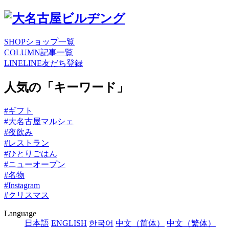
SHOP
ショップ一覧
COLUMN
記事一覧
LINE
LINE友だち登録
人気の「キーワード」
#ギフト
#大名古屋マルシェ
#夜飲み
#レストラン
#ひとりごはん
#ニューオープン
#名物
#Instagram
#クリスマス
Language
日本語
ENGLISH
한국어
中文（简体）
中文（繁体）