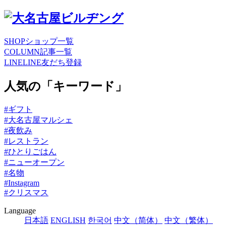
SHOP
ショップ一覧
COLUMN
記事一覧
LINE
LINE友だち登録
人気の「キーワード」
#ギフト
#大名古屋マルシェ
#夜飲み
#レストラン
#ひとりごはん
#ニューオープン
#名物
#Instagram
#クリスマス
Language
日本語
ENGLISH
한국어
中文（简体）
中文（繁体）