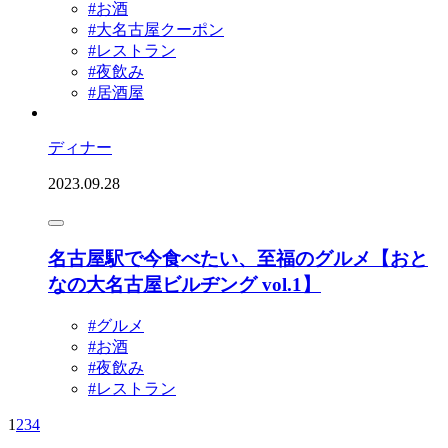
#お酒
#大名古屋クーポン
#レストラン
#夜飲み
#居酒屋
ディナー
2023.09.28
名古屋駅で今食べたい、至福のグルメ【おと
なの大名古屋ビルヂング vol.1】
#グルメ
#お酒
#夜飲み
#レストラン
1
2
3
4