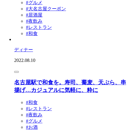
#グルメ
#大名古屋クーポン
#居酒屋
#夜飲み
#レストラン
#和食
ディナー
2022.08.10
名古屋駅で和食を。寿司、蕎麦、天ぷら、串
揚げ…カジュアルに気軽に、粋に
#和食
#レストラン
#夜飲み
#グルメ
#お酒