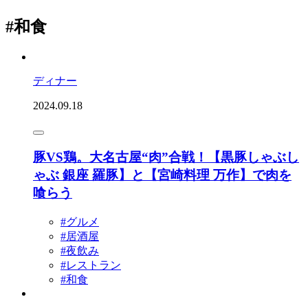
#和食
ディナー
2024.09.18
豚VS鶏。大名古屋“肉”合戦！【黒豚しゃぶし
ゃぶ 銀座 羅豚】と【宮崎料理 万作】で肉を
喰らう
#グルメ
#居酒屋
#夜飲み
#レストラン
#和食