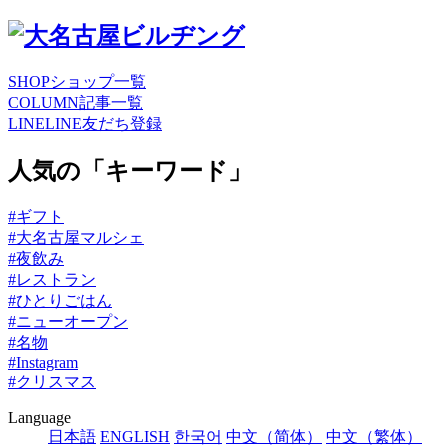
SHOP
ショップ一覧
COLUMN
記事一覧
LINE
LINE友だち登録
人気の「キーワード」
#ギフト
#大名古屋マルシェ
#夜飲み
#レストラン
#ひとりごはん
#ニューオープン
#名物
#Instagram
#クリスマス
Language
日本語
ENGLISH
한국어
中文（简体）
中文（繁体）