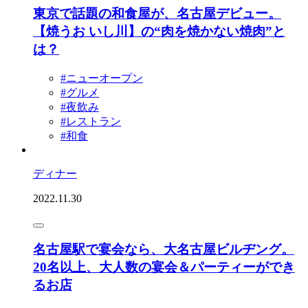
東京で話題の和食屋が、名古屋デビュー。
【焼うお いし川】の“肉を焼かない焼肉”と
は？
#ニューオープン
#グルメ
#夜飲み
#レストラン
#和食
ディナー
2022.11.30
名古屋駅で宴会なら、大名古屋ビルヂング。
20名以上、大人数の宴会＆パーティーができ
るお店